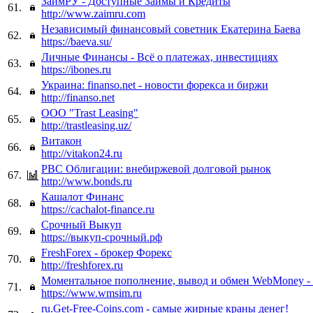
ЗаймРУ - Доступные Займы и Кредиты
61.
http://www.zaimru.com
Независимый финансовый советник Екатерина Баева
62.
https://baeva.su/
Личные Финансы - Всё о платежах, инвестициях
63.
https://ibones.ru
Украина: finanso.net - новости форекса и биржи
64.
http://finanso.net
OOO "Trast Leasing"
65.
http://trastleasing.uz/
Витакон
66.
http://vitakon24.ru
РВС Облигации: внебиржевой долговой рынок
67.
http://www.bonds.ru
Кашалот Финанс
68.
https://cachalot-finance.ru
Срочный Выкуп
69.
https://выкуп-срочный.рф
FreshForex - брокер Форекс
70.
http://freshforex.ru
Моментальное пополнение, вывод и обмен WebMoney
71.
https://www.wmsim.ru
ru.Get-Free-Coins.com - самые жирные краны денег!