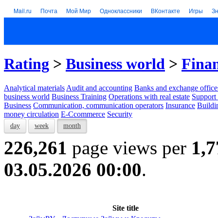
Mail.ru
Почта
Мой Мир
Одноклассники
ВКонтакте
Игры
З
Rating
>
Business world
>
Finan
Analytical materials
Audit and accounting
Banks and exchange office
business world
Business Training
Operations with real estate
Support 
Business
Communication, communication operators
Insurance
Buildi
money circulation
E-Ccommerce
Security
day
week
month
226,261
page views per
1,7
03.05.2026 00:00
.
Site title