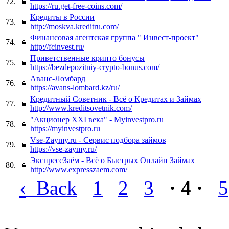
72.
https://ru.get-free-coins.com/
Кредиты в России
73.
http://moskva.kreditru.com/
Финансовая агентская группа " Инвест-проект"
74.
http://fcinvest.ru/
Приветственные крипто бонусы
75.
https://bezdepozitniy-crypto-bonus.com/
Аванс-Ломбард
76.
https://avans-lombard.kz/ru/
Кредитный Советник - Всё о Кредитах и Займах
77.
http://www.kreditsovetnik.com/
"Акционер XXI века" - Myinvestpro.ru
78.
https://myinvestpro.ru
Vse-Zaymy.ru - Сервис подбора займов
79.
https://vse-zaymy.ru/
ЭкспрессЗаём - Всё о Быстрых Онлайн Займах
80.
http://www.expresszaem.com/
‹
Back
1
2
3
· 4 ·
5