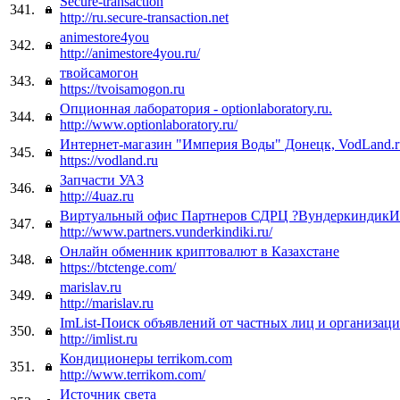
Secure-transaction
341.
http://ru.secure-transaction.net
animestore4you
342.
http://animestore4you.ru/
твойсамогон
343.
https://tvoisamogon.ru
Опционная лаборатория - optionlaboratory.ru.
344.
http://www.optionlaboratory.ru/
Интернет-магазин "Империя Воды" Донецк, VodLand.r
345.
https://vodland.ru
Запчасти УАЗ
346.
http://4uaz.ru
Виртуальный офис Партнеров СДРЦ ?ВундеркиндикИ
347.
http://www.partners.vunderkindiki.ru/
Онлайн обменник криптовалют в Казахстане
348.
https://btctenge.com/
marislav.ru
349.
http://marislav.ru
ImList-Поиск объявлений от частных лиц и организац
350.
http://imlist.ru
Кондиционеры terrikom.com
351.
http://www.terrikom.com/
Источник света