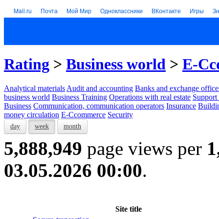
Mail.ru
Почта
Мой Мир
Одноклассники
ВКонтакте
Игры
З
Rating
>
Business world
>
E-Cc
Analytical materials
Audit and accounting
Banks and exchange office
business world
Business Training
Operations with real estate
Support 
Business
Communication, communication operators
Insurance
Buildi
money circulation
E-Ccommerce
Security
day
week
month
5,888,949
page views per
1
03.05.2026 00:00
.
Site title