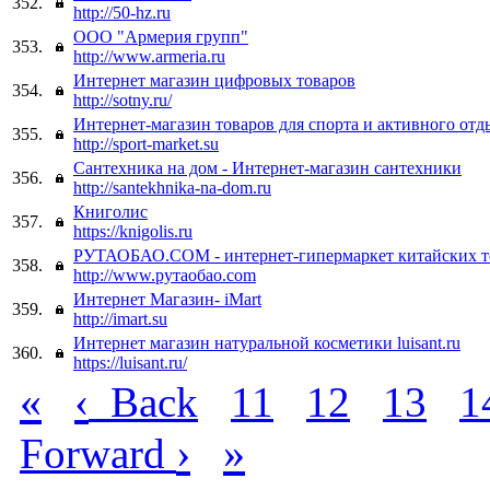
352.
http://50-hz.ru
ООО "Армерия групп"
353.
http://www.armeria.ru
Интернет магазин цифровых товаров
354.
http://sotny.ru/
Интернет-магазин товаров для спорта и активного отд
355.
http://sport-market.su
Сантехника на дом - Интернет-магазин сантехники
356.
http://santekhnika-na-dom.ru
Книголис
357.
https://knigolis.ru
РУТАОБАО.COM - интернет-гипермаркет китайских т
358.
http://www.рутаобао.com
Интернет Магазин- iMart
359.
http://imart.su
Интернет магазин натуральной косметики luisant.ru
360.
https://luisant.ru/
«
‹
Back
11
12
13
1
›
»
Forward