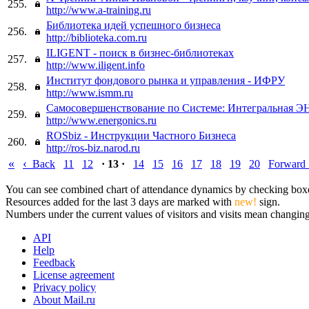
255.
http://www.a-training.ru
Библиотека идей успешного бизнеса
256.
http://biblioteka.com.ru
ILIGENT - поиск в бизнес-библиотеках
257.
http://www.iligent.info
Институт фондового рынка и управления - ИФРУ
258.
http://www.ismm.ru
Самосовершенствование по Системе: Интегральная
259.
http://www.energonics.ru
ROSbiz - Инструкции Частного Бизнеса
260.
http://ros-biz.narod.ru
«
‹
Back
11
12
· 13 ·
14
15
16
17
18
19
20
Forward
You can see combined chart of attendance dynamics by checking boxes 
Resources added for the last 3 days are marked with
new!
sign.
Numbers under the current values of visitors and visits mean changings
API
Help
Feedback
License agreement
Privacy policy
About Mail.ru