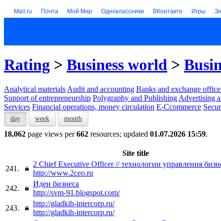
Mail.ru
Почта
Мой Мир
Одноклассники
ВКонтакте
Игры
З
Rating
>
Business world
>
Busin
Analytical materials
Audit and accounting
Banks and exchange office
Support of entrepreneurship
Polygraphy and Publishing
Advertising a
Services
Financial operations, money circulation
E-Ccommerce
Secur
day
week
month
18,062
page views per
662
resources; updated
01.07.2026 15:59
.
Site title
2 Chief Executive Officer // технологии управления биз
241.
http://www.2ceo.ru
Идеи бизнеса
242.
http://svm-91.blogspot.com/
http://gladkih-intercorp.ru/
243.
http://gladkih-intercorp.ru/