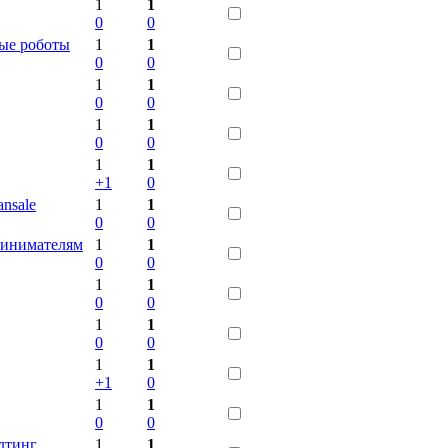
1
1
0
0
вые роботы
1
1
0
0
1
1
0
0
1
1
0
0
1
1
+1
0
nsale
1
1
0
0
ринимателям
1
1
0
0
1
1
0
0
1
1
0
0
1
1
+1
0
1
1
0
0
лтинг
1
1