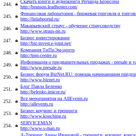
Скачать книги и аудиокниги Ричарда Брэнсона
244.
http://branson.leadhoster.com/
Финансовая лаборатория - биржевая торговля и торго
245.
http://finlabportal.ru/
Макарьевский страус - обучение страусоводству
246.
http://www.straus-nn.ru
Бизнес инвестирование
247.
http://biz-invest.e-joint.net/
Компания ТиПиЭм-центр
248.
http://tpm-centre.ru
Информация о предварительных продажах - presale и va
249.
http://www.presale.ru
Бизнес форум BizNet.RU: помощь начинающим предп
250.
http://www.biznet.ru
Блог Павла Беленко
251.
http://belenko.imicor.ru/
Все мероприятия на AllEvents.ru
252.
http://allevents.ru
Бизнес коучинг и тренинги
253.
http://www.kouching.ru
SERVICEMAN
254.
http://www.s-man.ru
А-Тренинг Анны Ивановой - тренинги, коучинг, конса