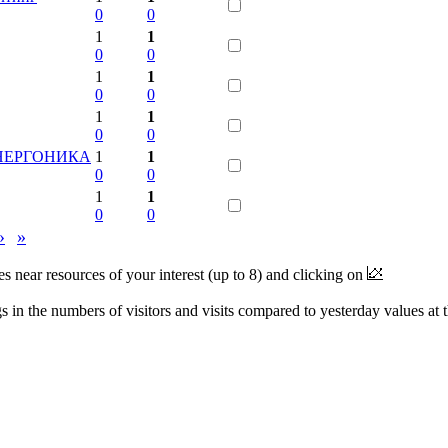
0
0
1
1
0
0
1
1
0
0
1
1
0
0
 ЭНЕРГОНИКА
1
1
0
0
1
1
0
0
›
»
near resources of your interest (up to 8) and clicking on
 in the numbers of visitors and visits compared to yesterday values at 