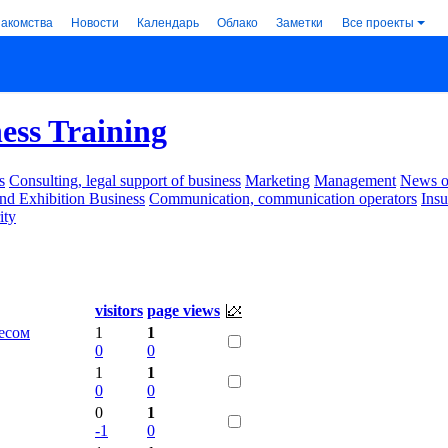
накомства
Новости
Календарь
Облако
Заметки
Все проекты
ess Training
s
Consulting, legal support of business
Marketing
Management
News of
nd Exhibition Business
Communication, communication operators
Ins
ity
visitors
page views
несом
1
1
0
0
1
1
0
0
0
1
-1
0