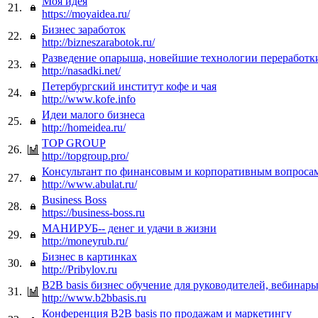
Моя идея
21.
https://moyaidea.ru/
Бизнес заработок
22.
http://bizneszarabotok.ru/
Разведение опарыша, новейшие технологии переработк
23.
http://nasadki.net/
Петербургский институт кофе и чая
24.
http://www.kofe.info
Идеи малого бизнеса
25.
http://homeidea.ru/
TOP GROUP
26.
http://topgroup.pro/
Консультант по финансовым и корпоративным вопроса
27.
http://www.abulat.ru/
Business Boss
28.
https://business-boss.ru
МАНИРУБ-- денег и удачи в жизни
29.
http://moneyrub.ru/
Бизнес в картинках
30.
http://Pribylov.ru
B2B basis бизнес обучение для руководителей, вебинар
31.
http://www.b2bbasis.ru
Конференция B2B basis по продажам и маркетингу