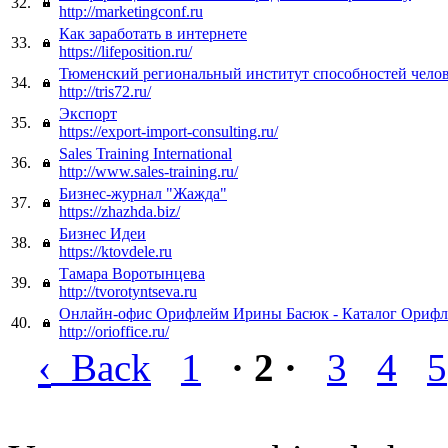
32.
http://marketingconf.ru
Как заработать в интернете
33.
https://lifeposition.ru/
Тюменский региональный институт способностей чело
34.
http://tris72.ru/
Экспорт
35.
https://export-import-consulting.ru/
Sales Training International
36.
http://www.sales-training.ru/
Бизнес-журнал "Жажда"
37.
https://zhazhda.biz/
Бизнес Идеи
38.
https://ktovdele.ru
Тамара Воротынцева
39.
http://tvorotyntseva.ru
Онлайн-офис Орифлейм Ирины Басюк - Каталог Орифл
40.
http://orioffice.ru/
‹
Back
1
· 2 ·
3
4
5