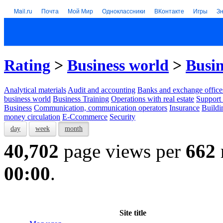
Mail.ru
Почта
Мой Мир
Одноклассники
ВКонтакте
Игры
З
Rating
>
Business world
>
Busin
Analytical materials
Audit and accounting
Banks and exchange office
business world
Business Training
Operations with real estate
Support 
Business
Communication, communication operators
Insurance
Buildi
money circulation
E-Ccommerce
Security
day
week
month
40,702
page views per
662
00:00
.
Site title