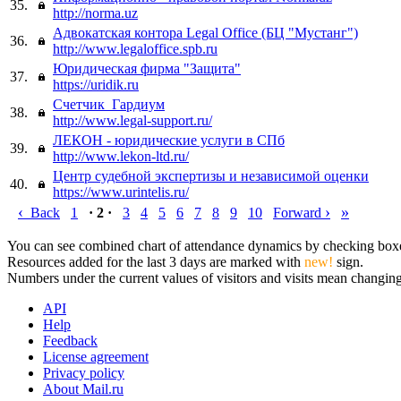
35.
http://norma.uz
Адвокатская контора Legal Office (БЦ "Мустанг")
36.
http://www.legaloffice.spb.ru
Юридическая фирма "Защита"
37.
https://uridik.ru
Счетчик_Гардиум
38.
http://www.legal-support.ru/
ЛЕКОН - юридические услуги в СПб
39.
http://www.lekon-ltd.ru/
Центр судебной экспертизы и независимой оценки
40.
https://www.urintelis.ru/
‹
›
»
Back
1
· 2 ·
3
4
5
6
7
8
9
10
Forward
You can see combined chart of attendance dynamics by checking boxes 
Resources added for the last 3 days are marked with
new!
sign.
Numbers under the current values of visitors and visits mean changings
API
Help
Feedback
License agreement
Privacy policy
About Mail.ru