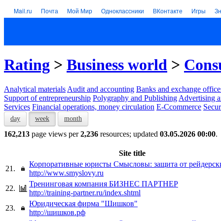
Mail.ru
Почта
Мой Мир
Одноклассники
ВКонтакте
Игры
З
Rating
>
Business world
>
Consu
Analytical materials
Audit and accounting
Banks and exchange office
Support of entrepreneurship
Polygraphy and Publishing
Advertising a
Services
Financial operations, money circulation
E-Ccommerce
Secur
day
week
month
162,213
page views per
2,236
resources; updated
03.05.2026 00:00
.
Site title
Корпоративные юристы Смысловы: защита от рейдерски
21.
http://www.smyslovy.ru
Тренинговая компания БИЗНЕС ПАРТНЕР
22.
http://training-partner.ru/index.shtml
Юридическая фирма "Шишков"
23.
http://шишков.рф