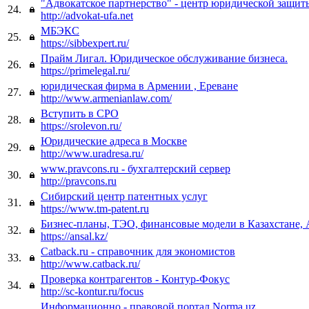
"Адвокатское партнерство" - центр юридической защит
24.
http://advokat-ufa.net
МБЭКС
25.
https://sibbexpert.ru/
Прайм Лигал. Юридическое обслуживание бизнеса.
26.
https://primelegal.ru/
юридическая фирма в Армении , Ереване
27.
http://www.armenianlaw.com/
Вступить в СРО
28.
https://srolevon.ru/
Юридические адреса в Москве
29.
http://www.uradresa.ru/
www.pravcons.ru - бухгалтерский сервер
30.
http://pravcons.ru
Сибирский центр патентных услуг
31.
https://www.tm-patent.ru
Бизнес-планы, ТЭО, финансовые модели в Казахстане,
32.
https://ansal.kz/
Catback.ru - справочник для экономистов
33.
http://www.catback.ru/
Проверка контрагентов - Контур-Фокус
34.
http://sc-kontur.ru/focus
Информационно - правовой портал Norma.uz