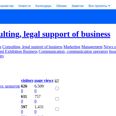
накомства
Новости
Календарь
Облако
Заметки
Все проекты
lting, legal support of business
s
Consulting, legal support of business
Marketing
Management
News of
nd Exhibition Business
Communication, communication operators
Ins
ity
visitors
page views
х захватов
626
6,509
0
0
611
757
0
0
597
1,431
0
0