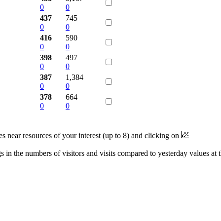
0
0
437
745
0
0
416
590
0
0
398
497
0
0
387
1,384
0
0
378
664
0
0
near resources of your interest (up to 8) and clicking on
 in the numbers of visitors and visits compared to yesterday values at 