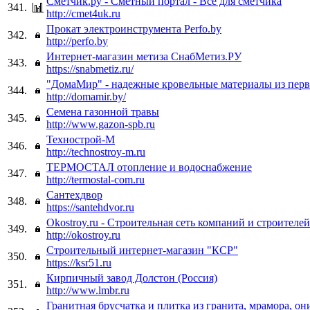
Сметчик.ру - Сметный портал - Всё для сметчика
341.
http://cmet4uk.ru
Прокат электроинструмента Perfo.by
342.
http://perfo.by
Интернет-магазин метиза СнабМетиз.РУ
343.
https://snabmetiz.ru/
"ДомаМир" - надежные кровельные материалы из пер
344.
http://domamir.by/
Семена газонной травы
345.
http://www.gazon-spb.ru
Технострой-М
346.
http://technostroy-m.ru
ТЕРМОСТАЛ отопление и водоснабжение
347.
http://termostal-com.ru
Сантехдвор
348.
https://santehdvor.ru
Okostroy.ru - Строительная сеть компаний и строителей
349.
http://okostroy.ru
Строительный интернет-магазин "КСР"
350.
https://ksr51.ru
Кирпичный завод Долстон (Россия)
351.
http://www.lmbr.ru
Гранитная брусчатка и плитка из гранита, мрамора, он