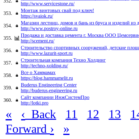
352.
http://www.servicestone.ru/
Монтаж винтовых свай под ключ!
353.
https://svaiok.ru/
Магазин лестниц, домов и бань из бруса и изделий из д
354.
http://www.postroy-online.ru
Продажа и доставка цемента г. Москва ООО Цемсерви
355.
http://scement.ru/
Строительство спортивных сооружений, детские площ
356.
http://www.lazurit-sport.ru
Строительная компания Техно Холдинг
357.
http://techno-xolding.ru/
Все о Хаммамах
358.
https://blog.hammamelit.ru
Buderus Engineering Center
359.
http://buderus-engineering.ru
Cайт компании ИнжСистемПро
360.
http://lotki.pro
«
‹
Back
11
12
13
1
›
»
Forward