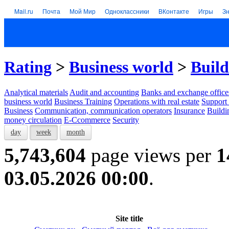
Mail.ru
Почта
Мой Мир
Одноклассники
ВКонтакте
Игры
З
Rating
>
Business world
>
Build
Analytical materials
Audit and accounting
Banks and exchange office
business world
Business Training
Operations with real estate
Support 
Business
Communication, communication operators
Insurance
Buildi
money circulation
E-Ccommerce
Security
day
week
month
5,743,604
page views per
1
03.05.2026 00:00
.
Site title