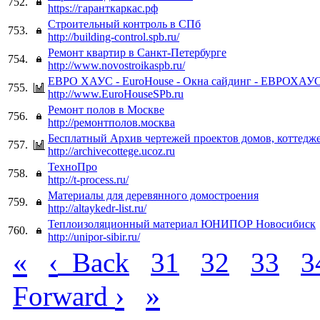
752.
https://гаранткаркас.рф
Строительный контроль в СПб
753.
http://building-control.spb.ru/
Ремонт квартир в Санкт-Петербурге
754.
http://www.novostroikaspb.ru/
ЕВРО ХАУС - EuroHouse - Окна сайдинг - ЕВРОХАУС 
755.
http://www.EuroHouseSPb.ru
Ремонт полов в Москве
756.
http://ремонтполов.москва
Бесплатный Архив чертежей проектов домов, коттеджей
757.
http://archivecottege.ucoz.ru
ТехноПро
758.
http://t-process.ru/
Материалы для деревянного домостроения
759.
http://altaykedr-list.ru/
Теплоизоляционный материал ЮНИПОР Новосибиск
760.
http://unipor-sibir.ru/
«
‹
Back
31
32
33
3
›
»
Forward