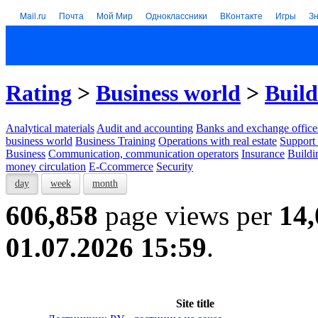
Mail.ru
Почта
Мой Мир
Одноклассники
ВКонтакте
Игры
З
Rating
>
Business world
>
Build
Analytical materials
Audit and accounting
Banks and exchange office
business world
Business Training
Operations with real estate
Support 
Business
Communication, communication operators
Insurance
Buildi
money circulation
E-Ccommerce
Security
day
week
month
606,858
page views per
14,
01.07.2026 15:59
.
Site title