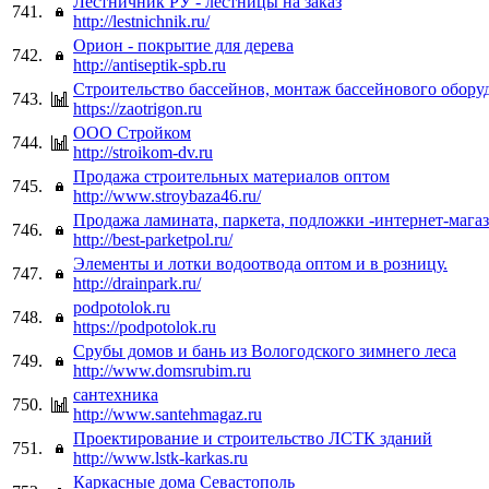
Лестничник РУ - лестницы на заказ
741.
http://lestnichnik.ru/
Орион - покрытие для дерева
742.
http://antiseptik-spb.ru
Строительство бассейнов, монтаж бассейнового обору
743.
https://zaotrigon.ru
ООО Стройком
744.
http://stroikom-dv.ru
Продажа строительных материалов оптом
745.
http://www.stroybaza46.ru/
Продажа ламината, паркета, подложки -интернет-мага
746.
http://best-parketpol.ru/
Элементы и лотки водоотвода оптом и в розницу.
747.
http://drainpark.ru/
podpotolok.ru
748.
https://podpotolok.ru
Срубы домов и бань из Вологодского зимнего леса
749.
http://www.domsrubim.ru
сантехника
750.
http://www.santehmagaz.ru
Проектирование и строительство ЛСТК зданий
751.
http://www.lstk-karkas.ru
Каркасные дома Севастополь