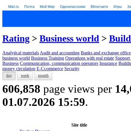
Mail.ru
Почта
Мой Мир
Одноклассники
ВКонтакте
Игры
З
Rating
>
Business world
>
Build
Analytical materials
Audit and accounting
Banks and exchange office
business world
Business Training
Operations with real estate
Support 
Business
Communication, communication operators
Insurance
Buildi
money circulation
E-Ccommerce
Security
day
week
month
606,858
page views per
14,
01.07.2026 15:59
.
Site title