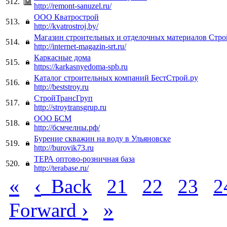
512.
http://remont-sanuzel.ru/
ООО Кватрострой
513.
http://kvatrostroj.by/
Магазин строительных и отделочных материалов Стр
514.
http://internet-magazin-srt.ru/
Каркасные дома
515.
https://karkasnyedoma-spb.ru
Каталог строительных компаний БестСтрой.ру
516.
http://beststroy.ru
СтройТрансГруп
517.
http://stroytransgrup.ru
ООО БСМ
518.
http://бсмчелны.рф/
Бурение скважин на воду в Ульяновске
519.
http://burovik73.ru
ТЕРА оптово-розничная база
520.
http://terabase.ru/
«
‹
Back
21
22
23
2
›
»
Forward