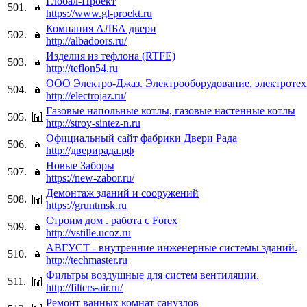
Глобал-Проект
501.
https://www.gl-proekt.ru
Компания АЛБА двери
502.
http://albadoors.ru/
Изделия из тефлона (RTFE)
503.
http://teflon54.ru
ООО Электро-Джаз. Электрооборудование, электротех
504.
http://electrojaz.ru/
Газовые напольные котлы, газовые настенные котлы
505.
http://stroy-sintez-n.ru
Официальный сайт фабрики Двери Рада
506.
http://дверирада.рф
Новые Заборы
507.
https://new-zabor.ru/
Демонтаж зданий и сооружений
508.
https://gruntmsk.ru
Строим дом . работа с Forex
509.
http://vstille.ucoz.ru
АВГУСТ - внутренние инженерные системы зданий.
510.
http://techmaster.ru
Фильтры воздушные для систем вентиляции.
511.
http://filters-air.ru/
Ремонт ванных комнат санузлов