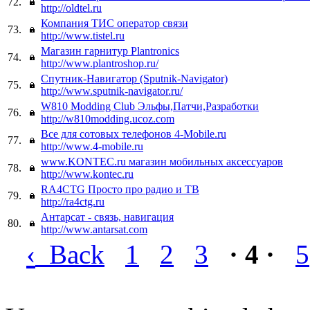
72.
http://oldtel.ru
Компания ТИС оператор связи
73.
http://www.tistel.ru
Магазин гарнитур Plantronics
74.
http://www.plantroshop.ru/
Спутник-Навигатор (Sputnik-Navigator)
75.
http://www.sputnik-navigator.ru/
W810 Modding Club Эльфы,Патчи,Разработки
76.
http://w810modding.ucoz.com
Все для сотовых телефонов 4-Mobile.ru
77.
http://www.4-mobile.ru
www.KONTEC.ru магазин мобильных аксессуаров
78.
http://www.kontec.ru
RA4CTG Просто про радио и ТВ
79.
http://ra4ctg.ru
Антарсат - связь, навигация
80.
http://www.antarsat.com
‹
Back
1
2
3
· 4 ·
5