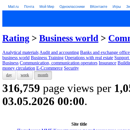
Mail.ru
Почта
Мой Мир
Одноклассники
ВКонтакте
Игры
З
Rating
>
Business world
>
Comm
Analytical materials
Audit and accounting
Banks and exchange office
business world
Business Training
Operations with real estate
Support 
Business
Communication, communication operators
Insurance
Buildi
money circulation
E-Ccommerce
Security
day
week
month
316,759
page views per
1,0
03.05.2026 00:00
.
Site title