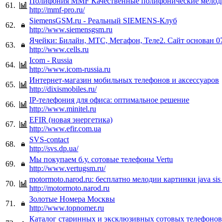
Полифония MMF Качественные полифонические мелоди
61.
http://mmf-pro.ru/
SiemensGSM.ru - Реальный SIEMENS-Клуб
62.
http://www.siemensgsm.ru
Ячейки: Билайн, МТС, Мегафон, Теле2. Сайт основан 0
63.
http://www.cells.ru
Icom - Russia
64.
http://www.icom-russia.ru
Интернет-магазин мобильных телефонов и аксессуаров
65.
http://dixismobiles.ru/
IP-телефония для офиса: оптимальное решение
66.
http://www.minitel.ru
EFIR (новая энергетика)
67.
http://www.efir.com.ua
SVS-contact
68.
http://svs.dp.ua/
Мы покупаем б.у. сотовые телефоны Vertu
69.
http://www.vertugsm.ru/
motormoto.narod.ru: бесплатно мелодии картинки java si
70.
http://motormoto.narod.ru
Золотые Номера Москвы
71.
http://www.topnomer.ru
Каталог старинных и эксклюзивных сотовых телефонов