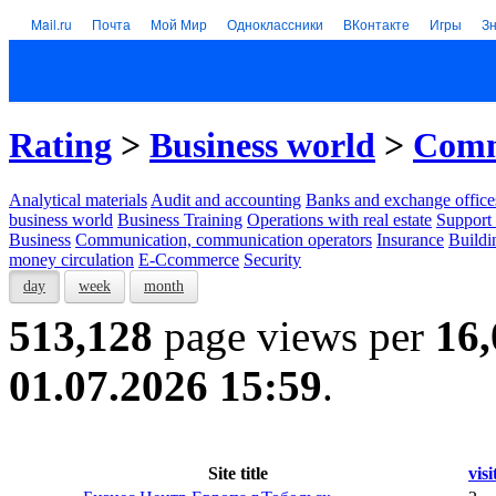
Mail.ru
Почта
Мой Мир
Одноклассники
ВКонтакте
Игры
З
Rating
>
Business world
>
Comm
Analytical materials
Audit and accounting
Banks and exchange office
business world
Business Training
Operations with real estate
Support 
Business
Communication, communication operators
Insurance
Buildi
money circulation
E-Ccommerce
Security
day
week
month
513,128
page views per
16,
01.07.2026 15:59
.
Site title
visi