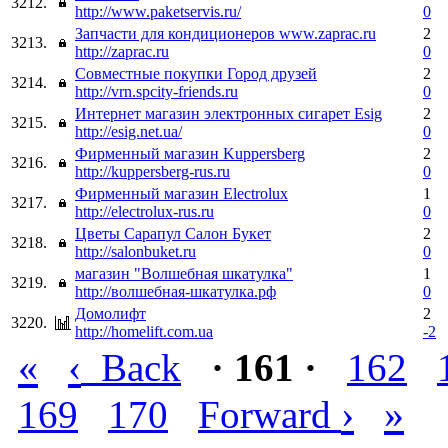
3212.
http://www.paketservis.ru/
0
Запчасти для кондиционеров www.zaprac.ru
2
3213.
http://zaprac.ru
0
Совместные покупки Город друзей
2
3214.
http://vrn.spcity-friends.ru
0
Интернет магазин электронных сигарет Esig
2
3215.
http://esig.net.ua/
0
Фирменный магазин Kuppersberg
2
3216.
http://kuppersberg-rus.ru
0
Фирменный магазин Electrolux
1
3217.
http://electrolux-rus.ru
0
Цветы Сарапул Салон Букет
2
3218.
http://salonbuket.ru
0
магазин "Волшебная шкатулка"
1
3219.
http://волшебная-шкатулка.рф
0
Домолифт
2
3220.
http://homelift.com.ua
-2
«
‹
Back
· 161 ·
162
›
»
169
170
Forward