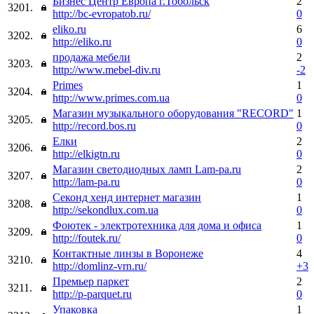
Бизнес Центр Европа г.Тобольск
2
3201.
http://bc-evropatob.ru/
0
eliko.ru
6
3202.
http://eliko.ru
0
продажа мебели
2
3203.
http://www.mebel-div.ru
-2
Primes
1
3204.
http://www.primes.com.ua
0
Магазин музыкального оборудования "RECORD"
1
3205.
http://record.bos.ru
0
Елки
2
3206.
http://elkigtn.ru
0
Магазин светодиодных ламп Lam-pa.ru
2
3207.
http://lam-pa.ru
0
Секонд хенд интернет магазин
1
3208.
http://sekondlux.com.ua
0
Фоютек - электротехника для дома и офиса
1
3209.
http://foutek.ru/
0
Контактные линзы в Воронеже
4
3210.
http://domlinz-vrn.ru/
+3
Премьер паркет
2
3211.
http://p-parquet.ru
0
Упаковка
1