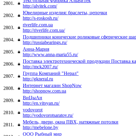
Текстильная Фабрика АльВиТек
2801.
http://alvitek.com/
Ювелирные изделия: браслеты, цепочки
2802.
http://s-roskosh.ru/
riverlife.com.ua
2803.
http://riverlife.com.ua/
Подшипники конические роликовые сферические шар
2804.
http://russiabearings.ru/
Анна-Мария
2805.
http://www.anna-maria55.ru/
Поставка электротехнической продукции Поставка к
2806.
http://mck2007.ru/
Группа Компаний "Нерал"
2807.
http://gkneral.ru
Интернет магазин ShopNow
2808.
http://shopnow.com.ua
ВиЦыАн
2809.
http://en.vitsyan.ru/
vodovorot
2810.
http://vodovorotsaratov.ru/
Мебель, двери, окна ПВХ, натяжные потолки
2811.
http://mebelone.by
ООО Рыбный мир