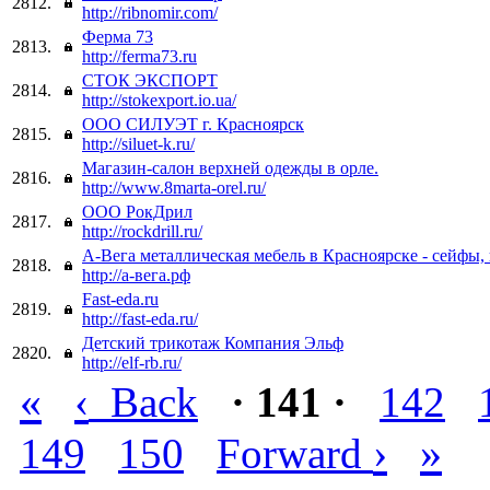
2812.
http://ribnomir.com/
Ферма 73
2813.
http://ferma73.ru
CТОК ЭКСПОРТ
2814.
http://stokexport.io.ua/
ООО СИЛУЭТ г. Красноярск
2815.
http://siluet-k.ru/
Магазин-салон верхней одежды в орле.
2816.
http://www.8marta-orel.ru/
ООО РокДрил
2817.
http://rockdrill.ru/
А-Вега металлическая мебель в Красноярске - сейфы
2818.
http://а-вега.рф
Fast-eda.ru
2819.
http://fast-eda.ru/
Детский трикотаж Компания Эльф
2820.
http://elf-rb.ru/
«
‹
Back
· 141 ·
142
›
»
149
150
Forward