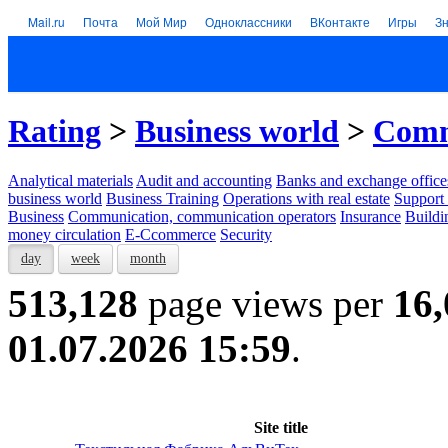
Mail.ru
Почта
Мой Мир
Одноклассники
ВКонтакте
Игры
З
Rating
>
Business world
>
Comm
Analytical materials
Audit and accounting
Banks and exchange office
business world
Business Training
Operations with real estate
Support 
Business
Communication, communication operators
Insurance
Buildi
money circulation
E-Ccommerce
Security
day
week
month
513,128
page views per
16,
01.07.2026 15:59
.
Site title