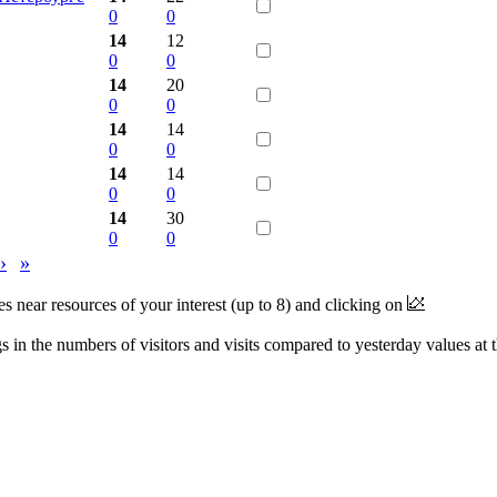
0
0
14
12
0
0
14
20
0
0
14
14
0
0
14
14
0
0
14
30
0
0
›
»
near resources of your interest (up to 8) and clicking on
 in the numbers of visitors and visits compared to yesterday values at 