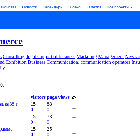
накомства
Новости
Календарь
Облако
Заметки
Все проекты
erce
s
Consulting, legal support of business
Marketing
Management
News of
nd Exhibition Business
Communication, communication operators
Ins
ity
00
.
visitors
page views
авка38 г
15
88
0
0
15
73
0
0
грамма.
15
25
0
0