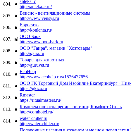
apteka_c
804.
http://apteka-c.ru/
Венсис - вентиляционные системы
805.
http://www.vensys.ru
Евросито
806.
http://konlenta.ru/
ООО Барк
807.
http://www.ooo-bark.ru
ООО "Гаира", магазин "Хозтовары"
808.
http://gaira.ru
Товары для животных
809.
http://guruvet.ru
EcoHelp
810.
http://www.ecohelp.ru/#1526477656
ООО ГК Торговый Дом Изобилие Екатеринбург - Низк
811.
https://gkizo.ru
Rmaster
812.
https://ritualmasters.ru/
Комплексное оснащение гостиниц Комфорт Отель
813.
http://comhotel.ru/
water-chiller.ru
814.
http://water-chiller.ru/
Подарочные издания в кожаном и медном переплете в 