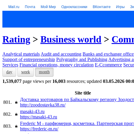
Mail.ru
Почта
Мой Мир
Одноклассники
ВКонтакте
Игры
З
Rating
>
Business world
>
Comm
Analytical materials
Audit and accounting
Banks and exchange office
Support of entrepreneurship
Polygraphy and Publishing
Advertising a
Services
Financial operations, money circulation
E-Ccommerce
Secur
day
week
month
1,539,077
page views per
16,003
resources; updated
03.05.2026 00:
Site title
Доставка зоотоваров по Байкальскому региону Зоодост
801.
http://zoodostavka38.ru/
masaki-43.ru
802.
https://masaki-43.ru
Frederic M - парфюмерия, косметика. Партнерская про
803.
https://frederic-m.ru/