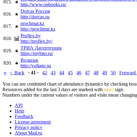
815.
http://www.onbooks.ru/
Dorcas Россия
816.
http://dorcas.su
proclimat.kz
817.
http://proclimat.kz
Proflex.by
818.
http://proflex.by/
ТРИА Лагертехник
819.
https://mybito.ru/
Вольтаж
820.
http://voltage.su
«
‹
Back
· 41 ·
42
43
44
45
46
47
48
49
50
Forward
You can see combined chart of attendance dynamics by checking boxes 
Resources added for the last 3 days are marked with
new!
sign.
Numbers under the current values of visitors and visits mean changings
API
Help
Feedback
License agreement
Privacy policy
About Mail.ru