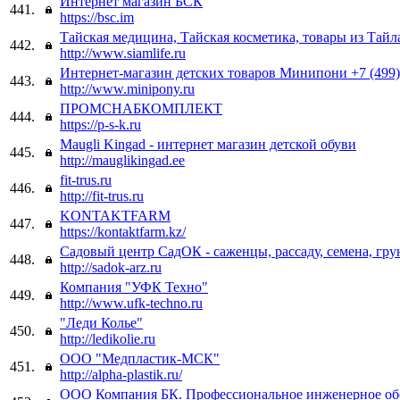
Интернет магазин БСК
441.
https://bsc.im
Тайская медицина, Тайская косметика, товары из Тайл
442.
http://www.siamlife.ru
Интернет-магазин детских товаров Минипони +7 (499)
443.
http://www.minipony.ru
ПРОМСНАБКОМПЛЕКТ
444.
https://p-s-k.ru
Maugli Kingad - интернет магазин детской обуви
445.
http://mauglikingad.ee
fit-trus.ru
446.
http://fit-trus.ru
KONTAKTFARM
447.
https://kontaktfarm.kz/
Садовый центр СадОК - саженцы, рассаду, семена, гр
448.
http://sadok-arz.ru
Компания "УФК Техно"
449.
http://www.ufk-techno.ru
"Леди Колье"
450.
http://ledikolie.ru
ООО "Медпластик-МСК"
451.
http://alpha-plastik.ru/
ООО Компания БК. Профессиональное инженерное об