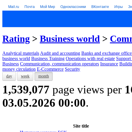
Mail.ru
Почта
Мой Мир
Одноклассники
ВКонтакте
Игры
З
Rating
>
Business world
>
Comm
Analytical materials
Audit and accounting
Banks and exchange office
business world
Business Training
Operations with real estate
Support 
Business
Communication, communication operators
Insurance
Buildi
money circulation
E-Ccommerce
Security
day
week
month
1,539,077
page views per
1
03.05.2026 00:00
.
Site title