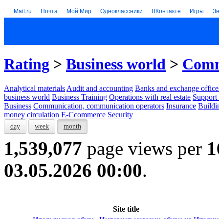
Mail.ru
Почта
Мой Мир
Одноклассники
ВКонтакте
Игры
З
Rating
>
Business world
>
Comm
Analytical materials
Audit and accounting
Banks and exchange office
business world
Business Training
Operations with real estate
Support 
Business
Communication, communication operators
Insurance
Buildi
money circulation
E-Ccommerce
Security
day
week
month
1,539,077
page views per
1
03.05.2026 00:00
.
Site title