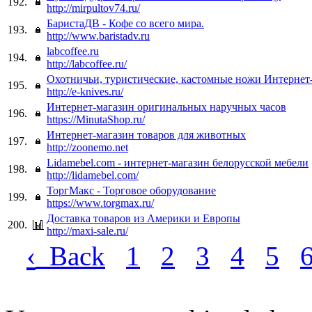
192.
http://mirpultov74.ru/
БаристаДВ - Кофе со всего мира.
193.
http://www.baristadv.ru
labcoffee.ru
194.
http://labcoffee.ru/
Охотничьи, туристические, кастомные ножи Интернет
195.
http://e-knives.ru/
Интернет-магазин оригинальных наручных часов
196.
https://MinutaShop.ru/
Интернет-магазин товаров для животных
197.
http://zoonemo.net
Lidamebel.com - интернет-магазин белорусской мебели
198.
http://lidamebel.com/
ТоргМакс - Торговое оборудование
199.
https://www.torgmax.ru/
Доставка товаров из Америки и Европы
200.
http://maxi-sale.ru/
‹
Back
1
2
3
4
5