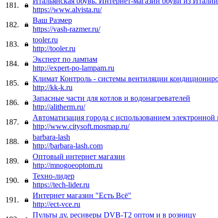
Итальянская обувь. Интернет-магазин обуви из Италии
181.
https://www.alvista.ru/
Ваш Размер
182.
https://vash-razmer.ru/
tooler.ru
183.
http://tooler.ru
Эксперт по лампам
184.
http://expert-po-lampam.ru
Климат Контроль - системы вентиляции кондиционир
185.
http://kk-k.ru
Запасные части для котлов и водонагревателей
186.
http://alitherm.ru/
Автоматизация города с использованием электронной
187.
http://www.citysoft.mosmap.ru/
barbara-lash
188.
http://barbara-lash.com
Оптовый интернет магазин
189.
http://mnogoeoptom.ru
Техно-лидер
190.
https://tech-lider.ru
Интернет магазин "Есть Всё"
191.
http://ect-vce.ru
Пульты ду, ресиверы DVB-T2 оптом и в розницу