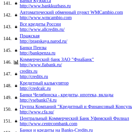
Банки Кузбасса
141.
http://www.bankkuzbass.ru
Автоматический обменный пункт WMCambio.com
142.
http://www.wmcambio.com
Все кредиты России
143.
http://www.allcredits.ru/
Пражская
144.
http://pragskaya.narod.ru/
Банки Пензы
145.
http://bankpenza.ru
Коммерческий банк ЗАО "ФиаБанк"
146.
http://www.fiabank.ru/
creditx.ru
147.
http://creditx.ru
Кредитный калькулятор
148.
http://credcalc.ru
Банки Челябинска - кредиты, ипотека, вклады
149.
http://vsebanki74.ru
Группа Компаний "Кредитный и Финансовый Консуль
150.
http://www.cfa.su/
Центральный Коммерческий Банк Уфимский Филиал
151.
http://www.centrcombank.com
Банки и кредиты на Banks-Credits.ru