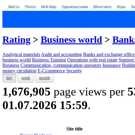
Mail.ru
Почта
Мой Мир
Одноклассники
ВКонтакте
Игры
З
Rating
>
Business world
>
Banks
Analytical materials
Audit and accounting
Banks and exchange office
business world
Business Training
Operations with real estate
Support 
Business
Communication, communication operators
Insurance
Buildi
money circulation
E-Ccommerce
Security
day
week
month
1,676,905
page views per
5
01.07.2026 15:59
.
Site title