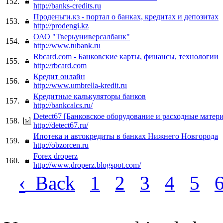
152.
http://banks-credits.ru
Проденьги.кз - портал о банках, кредитах и депозитах
153.
http://prodengi.kz
ОАО "Тверьуниверсалбанк"
154.
http://www.tubank.ru
Rbcard.com - Банковские карты, финансы, технологии
155.
http://rbcard.com
Кредит онлайн
156.
http://www.umbrella-kredit.ru
Кредитные калькуляторы банков
157.
http://bankcalcs.ru/
Detect67 [Банковское оборудование и расходные матер
158.
http://detect67.ru/
Ипотека и автокредиты в банках Нижнего Новгорода
159.
http://obzorcen.ru
Forex droperz
160.
http://www.droperz.blogspot.com/
‹
Back
1
2
3
4
5