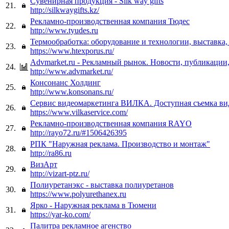
Сувенирная продукция - Silk way gifts
21.
http://silkwaygifts.kz/
Рекламно-производственная компания Тюдес
22.
http://www.tyudes.ru
Термообработка: оборудование и технологии, выставка
23.
https://www.htexporus.ru/
Advmarket.ru - Рекламный рынок. Новости, публикации,
24.
http://www.advmarket.ru/
Консонанс Холдинг
25.
http://www.konsonans.ru/
Сервис видеомаркетинга ВИЛКА. Доступная съемка ви
26.
https://www.vilkaservice.com/
Рекламно-производственная компания RAYO
27.
http://rayo72.ru/#1506426395
РПК "Наружная реклама. Производство и монтаж"
28.
http://ra86.ru
ВизАрт
29.
http://vizart-ptz.ru/
Полиуретанэкс - выставка полиуретанов
30.
https://www.polyurethanex.ru
Ярко - Наружная реклама в Тюмени
31.
https://yar-ko.com/
Палитра рекламное агенство