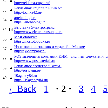
32.
http://reklama-cmyk.ru/
Рекламная Группа "ТОЧКА"
33.
http://tochka42.ru/
artehnologii.ru
34.
https://artehnologii.ru
Выставка ЭлектроТранс
35.
http://www.electrotrans-expo.ru
MosFotobudka
36.
https://mosfotobudka.ru
Изготовление значков и медалей в Москве
37.
http://ay-company.ru
POS материалы компании КИМ - дисплеи, держатели, ц
38.
http://www.posmaterials.ru
Рекламное агенство "Тотем"
39.
http://rostotem.ru/
19agency84.ru
40.
https://19agency84.ru/
‹
Back
1
· 2 ·
3
4
5