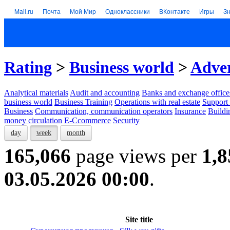
Mail.ru
Почта
Мой Мир
Одноклассники
ВКонтакте
Игры
З
Rating
>
Business world
>
Adver
Analytical materials
Audit and accounting
Banks and exchange office
business world
Business Training
Operations with real estate
Support 
Business
Communication, communication operators
Insurance
Buildi
money circulation
E-Ccommerce
Security
day
week
month
165,066
page views per
1,8
03.05.2026 00:00
.
Site title