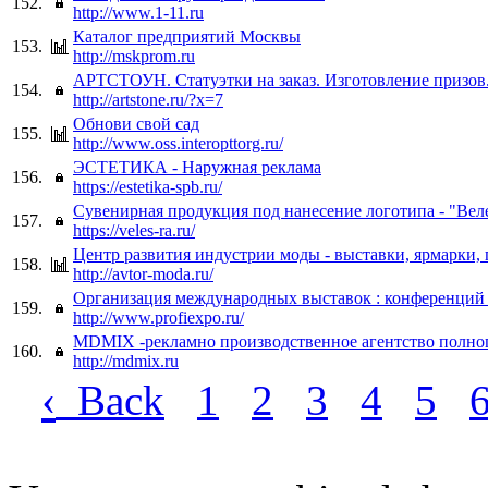
152.
http://www.1-11.ru
Каталог предприятий Москвы
153.
http://mskprom.ru
АРТСТОУН. Cтатуэтки на заказ. Изготовление призов
154.
http://artstone.ru/?x=7
Обнови свой сад
155.
http://www.oss.interopttorg.ru/
ЭСТЕТИКА - Наружная реклама
156.
https://estetika-spb.ru/
Сувенирная продукция под нанесение логотипа - "Вел
157.
https://veles-ra.ru/
Центр развития индустрии моды - выставки, ярмарки, 
158.
http://avtor-moda.ru/
Организация международных выставок : конференций 
159.
http://www.profiexpo.ru/
MDMIX -рекламно производственное агентство полно
160.
http://mdmix.ru
‹
Back
1
2
3
4
5