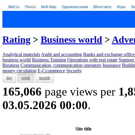
Mail.ru
Почта
Мой Мир
Одноклассники
ВКонтакте
Игры
З
Rating
>
Business world
>
Adver
Analytical materials
Audit and accounting
Banks and exchange office
business world
Business Training
Operations with real estate
Support 
Business
Communication, communication operators
Insurance
Buildi
money circulation
E-Ccommerce
Security
day
week
month
165,066
page views per
1,8
03.05.2026 00:00
.
Site title