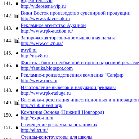
видеостена-vip
141.
http://videostena-vip.ru
Вики Восток производство сувенирной продукции
142.
http://www.vikivostok.ru
Рекламное агентство Аукцион
143.
http://www.rpk-auction.ru/
Запорожская торгово-промышленная палата
144.
http://www.cci.zp.ua/
msv8.ru
145.
http://msv8.ru
Фантик - блог о необычной и просто красивой рекламе
146.
http://fantiks.blogspot.com
Рекламно-производственная компания "Сапфир"
147.
http://www.rpcs.ru
Изготовление вывесок и наружной рекламы
148.
http://www.rpk-raduga.ru
Выставка-презентация инвестиционных и инновацион
149.
http://club-invest.org/
Компания Основа (Нижний Новгород)
150.
http://expo-nn.ru
Размещение рекламы на остановках
151.
http://elitct.ru/
Стенды-конструкторы для школы