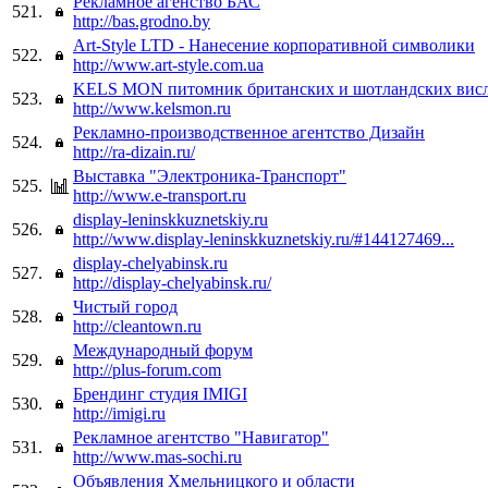
Рекламное агенство БАС
521.
http://bas.grodno.by
Art-Style LTD - Нанесение корпоративной символики
522.
http://www.art-style.com.ua
KELS MON питомник британских и шотландских висл
523.
http://www.kelsmon.ru
Рекламно-производственное агентство Дизайн
524.
http://ra-dizain.ru/
Выставка "Электроника-Транспорт"
525.
http://www.e-transport.ru
display-leninskkuznetskiy.ru
526.
http://www.display-leninskkuznetskiy.ru/#144127469...
display-chelyabinsk.ru
527.
http://display-chelyabinsk.ru/
Чистый город
528.
http://cleantown.ru
Международный форум
529.
http://plus-forum.com
Брендинг студия IMIGI
530.
http://imigi.ru
Рекламное агентство "Навигатор"
531.
http://www.mas-sochi.ru
Объявления Хмельницкого и области