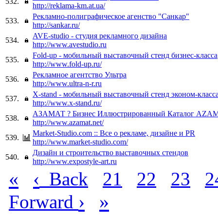
532.
http://reklama-km.at.ua/
Рекламно-полиграфическое агенство "Санкар"
533.
http://sankar.ru/
AVE-studio - студия рекламного дизайна
534.
http://www.avestudio.ru
Fold-up - мобильный выставочный стенд бизнес-класса
535.
http://www.fold-up.ru/
Рекламное агентство Ультра
536.
http://www.ultra-n-r.ru
X-stand - мобильный выставочный стенд эконом-класс
537.
http://www.x-stand.ru/
АЗАМАТ ? Бизнес Иллюстрированный Каталог AZAMAT
538.
http://www.azamat.net/
Market-Studio.com :: Все о рекламе, дизайне и PR
539.
http://www.market-studio.com/
Дизайн и строительство выставочных стендов
540.
http://www.expostyle-art.ru
«
‹
Back
21
22
23
2
›
»
Forward