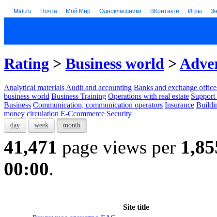
Mail.ru
Почта
Мой Мир
Одноклассники
ВКонтакте
Игры
З
Rating
>
Business world
>
Adver
Analytical materials
Audit and accounting
Banks and exchange office
business world
Business Training
Operations with real estate
Support 
Business
Communication, communication operators
Insurance
Buildi
money circulation
E-Ccommerce
Security
day
week
month
41,471
page views per
1,85
00:00
.
Site title