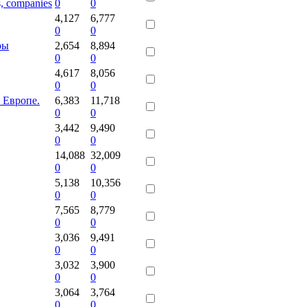
s, companies
0
0
4,127
6,777
0
0
ры
2,654
8,894
0
0
4,617
8,056
0
0
 Европе.
6,383
11,718
0
0
3,442
9,490
0
0
14,088
32,009
0
0
5,138
10,356
0
0
7,565
8,779
0
0
3,036
9,491
0
0
3,032
3,900
0
0
3,064
3,764
0
0