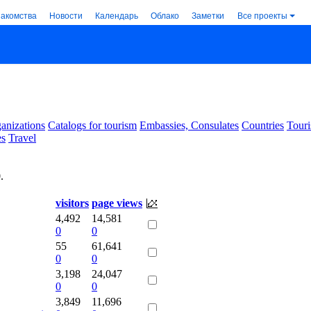
накомства
Новости
Календарь
Облако
Заметки
Все проекты
anizations
Catalogs for tourism
Embassies, Consulates
Countries
Touri
es
Travel
0
.
visitors
page views
4,492
14,581
0
0
55
61,641
0
0
3,198
24,047
0
0
3,849
11,696