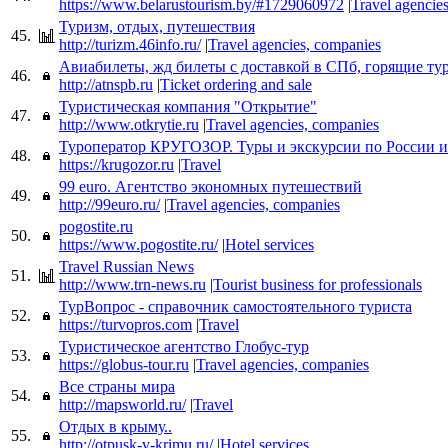
https://www.belarustourism.by/#1729060972
|
Travel agencie
Туризм, отдых, путешествия
45.
http://turizm.46info.ru/
|
Travel agencies, companies
Авиабилеты, жд билеты с доставкой в СПб, горящие ту
46.
http://atnspb.ru
|
Тicket ordering and sale
Туристическая компания "Открытие"
47.
http://www.otkrytie.ru
|
Travel agencies, companies
Туроператор КРУГОЗОР. Туры и экскурсии по России и
48.
https://krugozor.ru
|
Travel
99 euro. Агентство экономных путешествий
49.
http://99euro.ru/
|
Travel agencies, companies
pogostite.ru
50.
https://www.pogostite.ru/
|
Hotel services
Travel Russian News
51.
http://www.trn-news.ru
|
Tourist business for professionals
ТурВопрос - справочник самостоятельного туриста
52.
https://turvopros.com
|
Travel
Туристическое агентство Глобус-тур
53.
https://globus-tour.ru
|
Travel agencies, companies
Все страны мира
54.
http://mapsworld.ru/
|
Travel
Отдых в крыму..
55.
http://otpusk-v-krimu.ru/
|
Hotel services