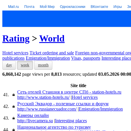
Mail.ru
Почта
Мой Мир
Одноклассники
ВКонтакте
Игры
З
Rating
>
World
Hotel services
Тicket ordering and sale
Foreign non-governmental org
publications
Emigration/Immigration
Visas, passports
Interesting plac
day
week
month
6,868,142
page views per
8,813
resources; updated
03.05.2026 00:0
Site title
Сеть отелей Станция в центре СПб - station-hotels.ru
41.
http://www.station-hotels.ru/
|
Hotel services
Русский Эквадор - полезные ссылки и форум
42.
http://www.russianecuador.com/
|
Emigration/Immigration
Камеры онлайн
43.
http://livecamera.su
|
Interesting places
Национальное агентство по туризму
44.