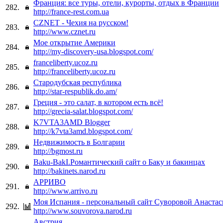
Франция: все туры, отели, курорты, отдых в Франции
282.
http://france-rest.com.ua
CZNET - Чехия на русском!
283.
http://www.cznet.ru
Мое открытие Америки
284.
http://my-discovery-usa.blogspot.com/
franceliberty.ucoz.ru
285.
http://franceliberty.ucoz.ru
Стародубская республика
286.
http://star-respublik.do.am/
Греция - это салат, в котором есть всё!
287.
http://grecia-salat.blogspot.com/
K7VTA3AMD Blogger
288.
http://k7vta3amd.blogspot.com/
Недвижимость в Болгарии
289.
http://bgmost.ru
Baku-BakI.Романтический сайт о Баку и бакинцах
290.
http://bakinets.narod.ru
АРРИВО
291.
http://www.arrivo.ru
Моя Испания - персональный сайт Суворовой Анаста
292.
http://www.souvorova.narod.ru
Австрия