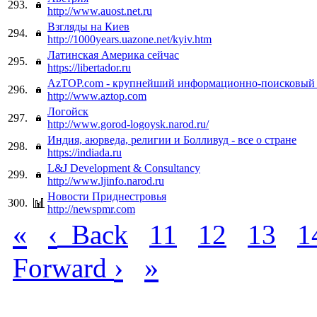
293.
http://www.auost.net.ru
Взгляды на Киев
294.
http://1000years.uazone.net/kyiv.htm
Латинская Америка сейчас
295.
https://libertador.ru
AzTOP.com - крупнейший информационно-поисковый 
296.
http://www.aztop.com
Логойск
297.
http://www.gorod-logoysk.narod.ru/
Индия, аюрведа, религии и Болливуд - все о стране
298.
https://indiada.ru
L&J Development & Consultancy
299.
http://www.ljinfo.narod.ru
Новости Приднестровья
300.
http://newspmr.com
«
‹
Back
11
12
13
1
›
»
Forward