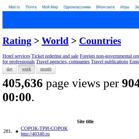
Mail.ru
Почта
Мой Мир
Одноклассники
ВКонтакте
Игры
З
Rating
>
World
>
Countries
Hotel services
Тicket ordering and sale
Foreign non-governmental org
for professionals
Travel agencies, companies
Travel publications
Emig
day
week
month
405,636
page views per
90
00:00
.
Site title
СОРОК-ТРИ-СОРОК
281.
http://40340.ru