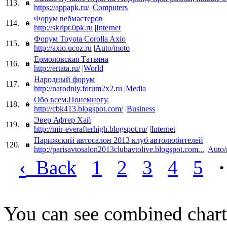
113.
https://appapk.ru/
|
Computers
Форум вебмастеров
114.
http://skript.0pk.ru
|
Internet
Форум Toyota Corolla Axio
115.
http://axio.ucoz.ru
|
Auto/moto
Ермоловская Татьяна
116.
http://ertata.ru/
|
World
Народный форум
117.
http://narodniy.forum2x2.ru
|
Media
Обо всем.Понемногу.
118.
http://cbk413.blogspot.com/
|
Business
Эвер Афтер Хай
119.
http://mir-everafterhigh.blogspot.ru/
|
Internet
Парижский автосалон 2013 клуб автолюбителей
120.
http://parisavtosalon2013clubavtolive.blogspot.com...
|
Auto/
‹
Back
1
2
3
4
5
·
You can see combined chart