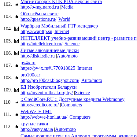
Магнитогорск КПК PDA-версия сайта
102.
http://o-mg.narod.ru
|
Media
Обо всём на свете
103.
http://questione.ru/
|
World
Wapftp.su Мобильный FTP менеджер
104.
https://wapftp.su
|
Internet
ИНТЕЛЛЕКТ учебно-развивающий центр - развитие п
105.
http://intellektcentr.ru/
|
Science
Литые алюминиевые диски
106.
http://diski.sdlc.ru
|
Auto/moto
pv4x.ru
107.
https://pv4x.ru#1770918025
|
Internet
pro100car
108.
http://pro100car.blogspot.com/
|
Auto/moto
БД Изобретатели Беларуси
109.
http://invent.rntbcat.org.by/
|
Science
:: CreditCore.RU :: Доступные кредиты Webmoney
110.
https://creditcore.ru/
|
Computers
WebWe_HTML
111.
http://webwe-html.at.ua/
|
Computers
крутые тачки
112.
http://vasyv.at.ua
|
Auto/moto
Самые лучшие игры на Андроид, программы, живые о