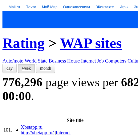
Mail.ru
Почта
Мой Мир
Одноклассники
ВКонтакте
Игры
З
Rating
>
WAP sites
Auto/moto
World
State
Business
House
Internet
Job
Computers
Cultu
day
week
month
776,296
page views per
68
00:00
.
Site title
Xbetapp.ru
101.
http://xbetapp.ru/
|
Internet