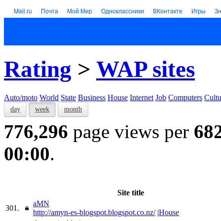
Mail.ru
Почта
Мой Мир
Одноклассники
ВКонтакте
Игры
З
Rating
>
WAP sites
Auto/moto
World
State
Business
House
Internet
Job
Computers
Cultu
day
week
month
776,296
page views per
68
00:00
.
Site title
aMN
301.
http://amyn-es-blogspot.blogspot.co.nz/
|
House