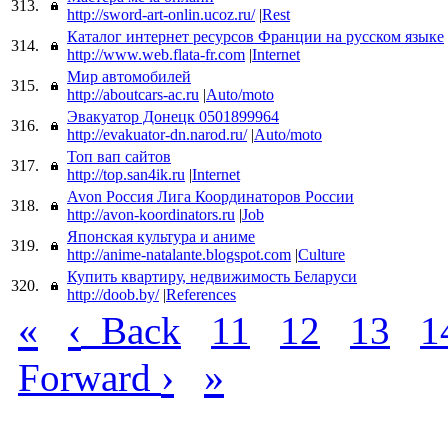
313.
http://sword-art-onlin.ucoz.ru/
|
Rest
Каталог интернет ресурсов Франции на русском языке
314.
http://www.web.flata-fr.com
|
Internet
Мир автомобилей
315.
http://aboutcars-ac.ru
|
Auto/moto
Эвакуатор Донецк 0501899964
316.
http://evakuator-dn.narod.ru/
|
Auto/moto
Топ вап сайтов
317.
http://top.san4ik.ru
|
Internet
Avon Россия Лига Координаторов России
318.
http://avon-koordinators.ru
|
Job
Японская культура и аниме
319.
http://anime-natalante.blogspot.com
|
Culture
Купить квартиру, недвижимость Беларуси
320.
http://doob.by/
|
References
«
‹
Back
11
12
13
1
›
»
Forward