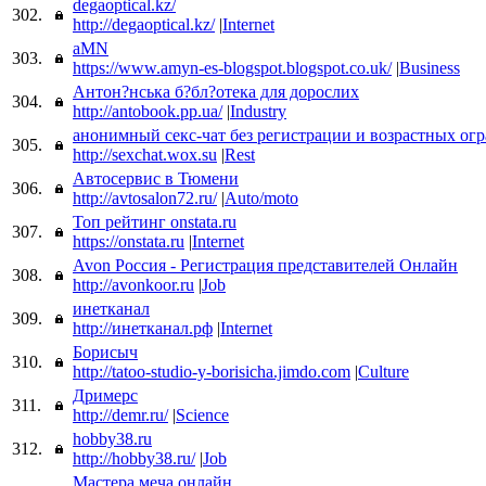
degaoptical.kz/
302.
http://degaoptical.kz/
|
Internet
aMN
303.
https://www.amyn-es-blogspot.blogspot.co.uk/
|
Business
Антон?нська б?бл?отека для дорослих
304.
http://antobook.pp.ua/
|
Industry
анонимный секс-чат без регистрации и возрастных ог
305.
http://sexchat.wox.su
|
Rest
Автосервис в Тюмени
306.
http://avtosalon72.ru/
|
Auto/moto
Топ рейтинг onstata.ru
307.
https://onstata.ru
|
Internet
Avon Россия - Регистрация представителей Онлайн
308.
http://avonkoor.ru
|
Job
инетканал
309.
http://инетканал.рф
|
Internet
Борисыч
310.
http://tatoo-studio-y-borisicha.jimdo.com
|
Culture
Дримерс
311.
http://demr.ru/
|
Science
hobby38.ru
312.
http://hobby38.ru/
|
Job
Мастера меча онлайн