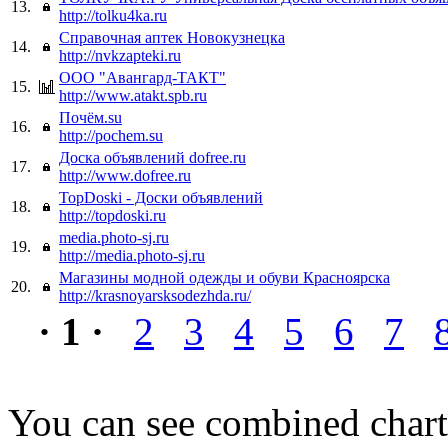
13.
http://tolku4ka.ru
Справочная аптек Новокузнецка
14.
http://nvkzapteki.ru
ООО "Авангард-ТАКТ"
15.
http://www.atakt.spb.ru
Почём.su
16.
http://pochem.su
Доска объявлений dofree.ru
17.
http://www.dofree.ru
TopDoski - Доски объявлений
18.
http://topdoski.ru
media.photo-sj.ru
19.
http://media.photo-sj.ru
Магазины модной одежды и обуви Красноярска
20.
http://krasnoyarsksodezhda.ru/
· 1 ·
2
3
4
5
6
7
You can see combined chart