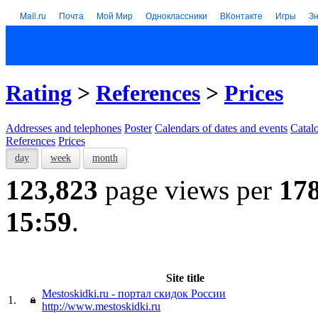
Mail.ru
Почта
Мой Мир
Одноклассники
ВКонтакте
Игры
З
Rating
>
References
>
Prices
Addresses and telephones
Poster
Calendars of dates and events
Catal
References
Prices
day
week
month
123,823
page views per
17
15:59
.
Site title
Mestoskidki.ru - портал скидок России
1.
http://www.mestoskidki.ru