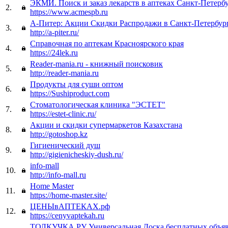
ЭКМИ. Поиск и заказ лекарств в аптеках Санкт-Петерб
2.
https://www.acmespb.ru
А-Питер: Акции Скидки Распродажи в Санкт-Петербур
3.
http://a-piter.ru/
Справочная по аптекам Красноярского края
4.
https://24lek.ru
Reader-mania.ru - книжный поисковик
5.
http://reader-mania.ru
Продукты для суши оптом
6.
https://Sushiproduct.com
Стоматологическая клиника "ЭСТЕТ"
7.
https://estet-clinic.ru/
Акции и скидки супермаркетов Казахстана
8.
http://gotoshop.kz
Гигиенический душ
9.
http://gigienicheskiy-dush.ru/
info-mall
10.
http://info-mall.ru
Home Master
11.
https://home-master.site/
ЦЕНЫвАПТЕКАХ.рф
12.
https://cenyvaptekah.ru
ТОЛКУЧКА.РУ Универсальная Доска бесплатных объя