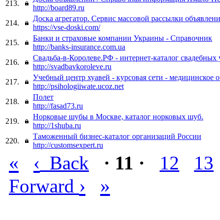
213.
http://board89.ru
Доска агрегатор. Сервис массовой рассылки объявлени
214.
https://vse-doski.com/
Банки и страховые компании Украины - Справочник
215.
http://banks-insurance.com.ua
Свадьба-в-Королеве.РФ - интернет-каталог свадебных 
216.
http://svadbavkoroleve.ru
Учебный центр хуавей - курсовая сети - медицинское 
217.
http://psihologiiwate.ucoz.net
Полет
218.
http://fasad73.ru
Норковые шубы в Москве, каталог норковых шуб.
219.
http://1shuba.ru
Таможенный бизнес-каталог организаций России
220.
http://customsexpert.ru
«
‹
Back
· 11 ·
12
13
›
»
Forward