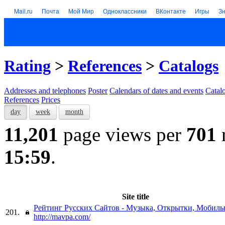
Mail.ru
Почта
Мой Мир
Одноклассники
ВКонтакте
Игры
З
Rating
>
References
>
Catalogs
Addresses and telephones
Poster
Calendars of dates and events
Catal
References
Prices
day
week
month
11,201
page views per
701
15:59
.
Site title
Рейтинг Русских Сайтов - Музыка, Открытки, Мобильн
201.
http://mavpa.com/