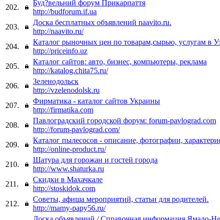
Буд?вельний форум Прикарпаття
202.
http://budforum.if.ua
Доска бесплатных объявлений naavito.ru.
203.
http://naavito.ru/
Каталог рыночных цен по товарам,сырью, услугам в У
204.
http://priceinfo.uz
Каталог сайтов: авто, бизнес, компьютеры, реклама
205.
http://katalog.chita75.ru/
Зеленодольск
206.
http://vzelenodolsk.ru
Фирматика - каталог сайтов Украины
207.
http://firmatika.com
Павлоградский городской форум: forum-pavlograd.com
208.
http://forum-pavlograd.com/
Каталог пылесосов - описание, фотографии, характери
209.
http://online-product.ru/
Шатура для горожан и гостей города
210.
http://www.shaturka.ru
Скидки в Махачкале
211.
http://stoskidok.com
Советы, афиша мероприятий, статьи для родителей.
212.
http://mamy-papy56.ru/
Доска объявлений / Справочная информация Ямало-Не