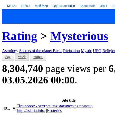
Mail.ru
Почта
Мой Мир
Одноклассники
ВКонтакте
Игры
З
Rating
>
Mysterious
Astrology
Secrets of the planet Earth
Divination
Mystic
UFO
Religio
day
week
month
8,304,740
page views per
6
03.05.2026 00:00
.
Site title
Приворот - экстренная магическая помощь
401.
http://astarta.info/
|
Esoterics