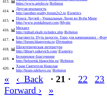
413.
https://www.artsfer.ru
|
Religion
Другая реальность
414.
http://another-reality.forum2x2.ru
|
Esoterics
Поиск Друзей - Уникальные Люди во Всём Мире
415.
http://www.poiskdruzei.com
|
Mystic
Михаил
416.
http://mihail.ekafe.ru/index.php
|
Religion
Благовеста. Путь радости. Таро для начинающих - Фо
417.
http://forum.blagovesta.ru
|
Divination
Шизотерическая литература
418.
http://library.raikevich.com/
|
Esoterics
Белорецкое благочиние
419.
http://beloretsk.blagochin.ru/
|
Religion
Храм Святителя Николая
420.
http://hram-zdehovo.ru/
|
Religion
«
‹
Back
· 21 ·
22
23
›
»
Forward