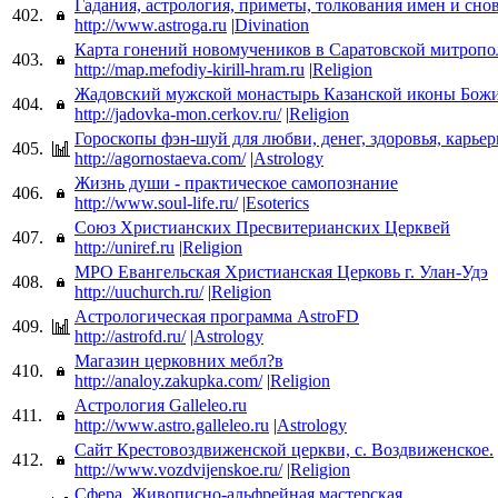
Гадания, астрология, приметы, толкования имен и сно
402.
http://www.astroga.ru
|
Divination
Карта гонений новомучеников в Саратовской митроп
403.
http://map.mefodiy-kirill-hram.ru
|
Religion
Жадовский мужской монастырь Казанской иконы Бож
404.
http://jadovka-mon.cerkov.ru/
|
Religion
Гороскопы фэн-шуй для любви, денег, здоровья, карьер
405.
http://agornostaeva.com/
|
Astrology
Жизнь души - практическое самопознание
406.
http://www.soul-life.ru/
|
Esoterics
Союз Христианских Пресвитерианских Церквей
407.
http://uniref.ru
|
Religion
МРО Евангельская Христианская Церковь г. Улан-Удэ
408.
http://uuchurch.ru/
|
Religion
Астрологическая программа AstroFD
409.
http://astrofd.ru/
|
Astrology
Магазин церковних мебл?в
410.
http://analoy.zakupka.com/
|
Religion
Астрология Galleleo.ru
411.
http://www.astro.galleleo.ru
|
Astrology
Сайт Крестовоздвиженской церкви, с. Воздвиженское.
412.
http://www.vozdvijenskoe.ru/
|
Religion
Сфера. Живописно-альфрейная мастерская.