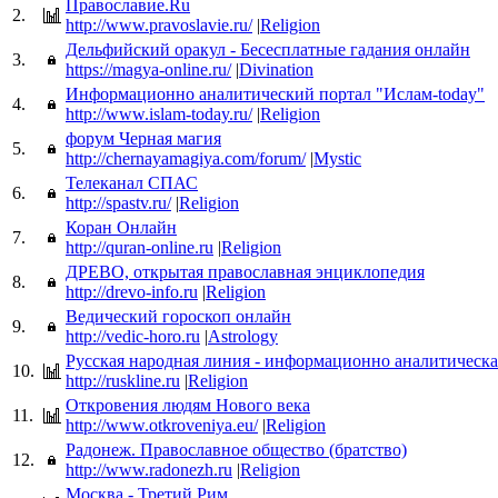
Православие.Ru
2.
http://www.pravoslavie.ru/
|
Religion
Дельфийский оракул - Бесесплатные гадания онлайн
3.
https://magya-online.ru/
|
Divination
Информационно аналитический портал "Ислам-today"
4.
http://www.islam-today.ru/
|
Religion
форум Черная магия
5.
http://chernayamagiya.com/forum/
|
Mystic
Телеканал СПАС
6.
http://spastv.ru/
|
Religion
Коран Онлайн
7.
http://quran-online.ru
|
Religion
ДРЕВО, открытая православная энциклопедия
8.
http://drevo-info.ru
|
Religion
Ведический гороскоп онлайн
9.
http://vedic-horo.ru
|
Astrology
Русская народная линия - информационно аналитическа
10.
http://ruskline.ru
|
Religion
Откровения людям Нового века
11.
http://www.otkroveniya.eu/
|
Religion
Радонеж. Православное общество (братство)
12.
http://www.radonezh.ru
|
Religion
Москва - Третий Рим