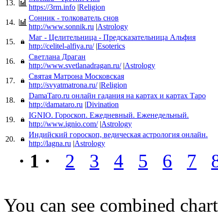
13.
https://3rm.info
|
Religion
Сонник - толкователь снов
14.
http://www.sonnik.ru
|
Astrology
Маг - Целительница - Предсказательница Альфия
15.
http://celitel-alfiya.ru/
|
Esoterics
Светлана Драган
16.
http://www.svetlanadragan.ru/
|
Astrology
Святая Матрона Московская
17.
http://svyatmatrona.ru/
|
Religion
DamaTaro.ru онлайн гадания на картах и картах Таро
18.
http://damataro.ru
|
Divination
IGNIO. Гороскоп. Ежедневный. Еженедельный.
19.
http://www.ignio.com/
|
Astrology
Индийский гороскоп, ведическая астрология онлайн.
20.
http://lagna.ru
|
Astrology
· 1 ·
2
3
4
5
6
7
You can see combined chart