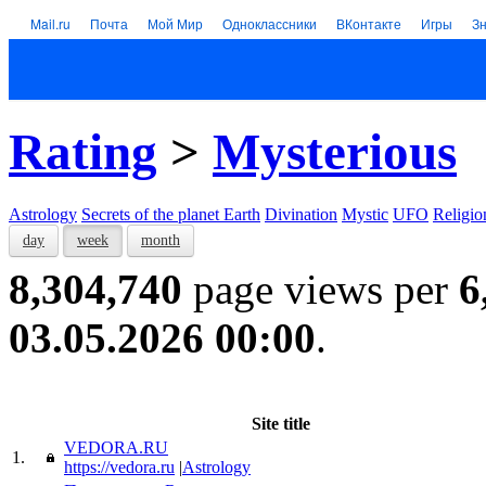
Mail.ru
Почта
Мой Мир
Одноклассники
ВКонтакте
Игры
З
Rating
>
Mysterious
Astrology
Secrets of the planet Earth
Divination
Mystic
UFO
Religio
day
week
month
8,304,740
page views per
6
03.05.2026 00:00
.
Site title
VEDORA.RU
1.
https://vedora.ru
|
Astrology