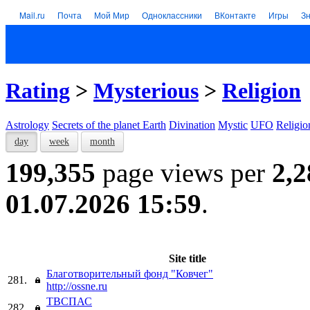
Mail.ru
Почта
Мой Мир
Одноклассники
ВКонтакте
Игры
З
Rating
>
Mysterious
>
Religion
Astrology
Secrets of the planet Earth
Divination
Mystic
UFO
Religio
day
week
month
199,355
page views per
2,2
01.07.2026 15:59
.
Site title
Благотворительный фонд "Ковчег"
281.
http://ossne.ru
ТВСПАС
282.