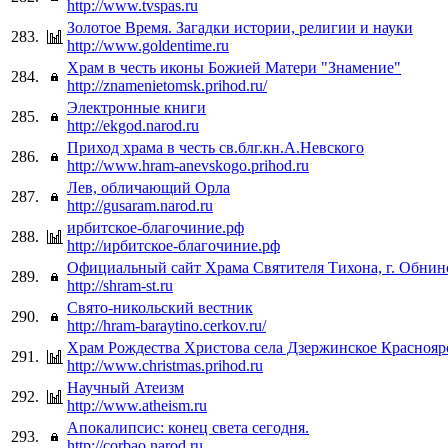
http://www.tvspas.ru
Золотое Время. Загадки истории, религии и науки
283.
http://www.goldentime.ru
Храм в честь иконы Божией Матери "Знамение"
284.
http://znamenietomsk.prihod.ru/
Электронные книги
285.
http://ekgod.narod.ru
Приход храма в честь св.блг.кн.А.Невского
286.
http://www.hram-anevskogo.prihod.ru
Лев, обличающий Орла
287.
http://gusaram.narod.ru
ирбитское-благочиние.рф
288.
http://ирбитское-благочиние.рф
Официальный сайт Храма Святителя Тихона, г. Обнин
289.
http://shram-st.ru
Свято-никольский вестник
290.
http://hram-baraytino.cerkov.ru/
Храм Рождества Христова села Дзержинское Краснояр
291.
http://www.christmas.prihod.ru
Научный Атеизм
292.
http://www.atheism.ru
Апокалипсис: конец света сегодня.
293.
http://corbao.narod.ru