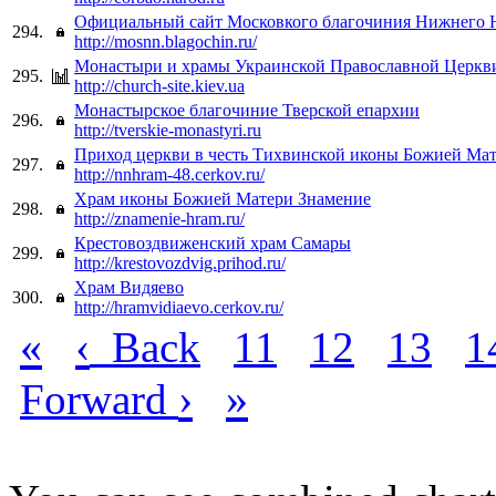
Официальный сайт Московкого благочиния Нижнего 
294.
http://mosnn.blagochin.ru/
Монастыри и храмы Украинской Православной Церкв
295.
http://church-site.kiev.ua
Монастырское благочиние Тверской епархии
296.
http://tverskie-monastyri.ru
Приход церкви в честь Тихвинской иконы Божией Ма
297.
http://nnhram-48.cerkov.ru/
Храм иконы Божией Матери Знамение
298.
http://znamenie-hram.ru/
Крестовоздвиженский храм Самары
299.
http://krestovozdvig.prihod.ru/
Храм Видяево
300.
http://hramvidiaevo.cerkov.ru/
«
‹
Back
11
12
13
1
›
»
Forward