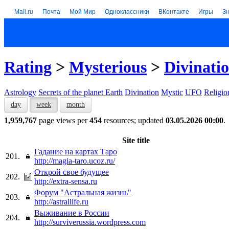
Mail.ru
Почта
Мой Мир
Одноклассники
ВКонтакте
Игры
З
Rating
>
Mysterious
>
Divinati
Astrology
Secrets of the planet Earth
Divination
Mystic
UFO
Religio
day
week
month
1,959,767
page views per
454
resources; updated
03.05.2026 00:00
.
Site title
Гадание на картах Таро
201.
http://magia-taro.ucoz.ru/
Открой свое будущее
202.
http://extra-sensa.ru
Форум "Астральная жизнь"
203.
http://astrallife.ru
Выживание в России
204.
http://surviverussia.wordpress.com