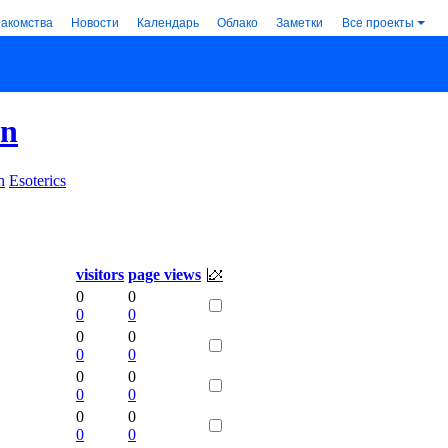
накомства
Новости
Календарь
Облако
Заметки
Все проекты
on
n
Esoterics
visitors
page views
0
0
0
0
0
0
0
0
0
0
0
0
0
0
0
0