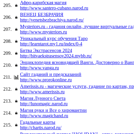
Афро-карибская магия
205.
http://www.santero-cubano.narod.ru
ВЕНЕЦ БЕЗБРАЧИЯ
206.
http://venetsbezbrachiya.narod.ru/
Mysteriors.ru - гадания онлайн, лучшие виртуальные га
207.
http://www.mysteriors.ru
Уникальный курс обучения Таро
208.
http://learntarot.my1.ru/index/0-4
Битва Экстрасенсов 2024
209.
http://bitvaekstrasensov2024.mybb.ru/
Энциклопедия ясновидящей Ванги. Достоверно о Ванг
210.
http://www.vanga.ru
Сайт гаданий и предсказаний
211.
http://www.prorokonline.ru
Amerissis.ru - магические услуги, гадание по картам, п
212.
http://www.amerissis.ru
Магия Лунного Света
213.
http://lunomagic.narod.ru
Магия руки и Все о хиромантии
214.
http://www.magichand.ru
Гадальные карты
215.
http://chartis.narod.ru/