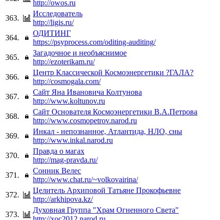
http://owos.ru
Исследователь
363.
http://ligis.ru/
ОДИТИНГ
364.
https://psyprocess.com/oditing-auditing/
Загадочное и необъяснимое
365.
http://ezoterikam.ru/
Центр Классической Космоэнергетики ?ГАЛА?
366.
http://cosmogala.com/
Сайт Яна Ивановича Колтунова
367.
http://www.koltunov.ru
Сайт Основателя Космоэнергетики В.А.Петрова
368.
http://www.cosmopetrov.narod.ru
Инкал - непознанное, Атлантида, НЛО, сны
369.
http://www.inkal.narod.ru
Правда о магах
370.
http://mag-pravda.ru/
Сонник Велес
371.
http://www.chat.ru/~volkovairina/
Целитель Архиповой Татьяне Прокофьевне
372.
http://arkhipova.kz/
Духовная Группа "Храм Огненного Света"
373.
http://xoc2012.narod.ru