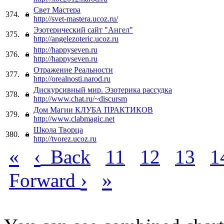
Свет Мастера
374.
http://svet-mastera.ucoz.ru/
Эзотерический сайт "Ангел"
375.
http://angelezoteric.ucoz.ru
http://happyseven.ru
376.
http://happyseven.ru
Отражение Реальности
377.
http://orealnosti.narod.ru
Дискурсивный мир. Эзотерика рассудка
378.
http://www.chat.ru/~discursm
Дом Магии КЛУБА ПРАКТИКОВ
379.
http://www.clabmagic.net
Школа Творца
380.
http://tvorez.ucoz.ru
«
‹
Back
11
12
13
1
›
»
Forward