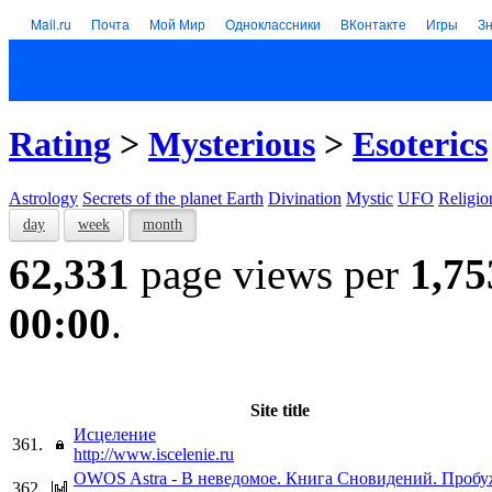
Mail.ru
Почта
Мой Мир
Одноклассники
ВКонтакте
Игры
З
Rating
>
Mysterious
>
Esoterics
Astrology
Secrets of the planet Earth
Divination
Mystic
UFO
Religio
day
week
month
62,331
page views per
1,75
00:00
.
Site title
Исцеление
361.
http://www.iscelenie.ru
OWOS Astra - В неведомое. Книга Сновидений. Пробу
362.