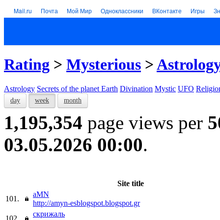
Mail.ru
Почта
Мой Мир
Одноклассники
ВКонтакте
Игры
З
Rating
>
Mysterious
>
Astrolog
Astrology
Secrets of the planet Earth
Divination
Mystic
UFO
Religio
day
week
month
1,195,354
page views per
5
03.05.2026 00:00
.
Site title
aMN
101.
http://amyn-esblogspot.blogspot.gr
скрижаль
102.