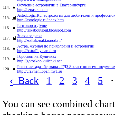
Обучение астрологии в Екатеринбурге
114.
http://ezoastra.com
AstroLogic.Ru: астрология для любителей и профессио
115.
http://astrologic.ru/index.htm
Разговор о Душе
116.
http://talkaboutsoul.blogspot.com
Знаки зодиака
117.
http://zodiakznaki.narod.ru/
Астра, журнал по психологии и астрологии
118.
http://AstraPhy.narod.ru
Гороскоп на Куличках
119.
http://goroskop.kulichki.net
Решение задач бермана - ГДЗ 8 класс по всем предмета
120.
http://uravneniibpan.my1.ru
‹
Back
1
2
3
4
5
·
You can see combined chart