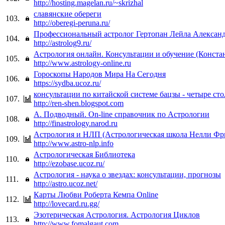
http://hosting.magelan.ru/~skrizhal
славянские обереги
103.
http://oberegi-peruna.ru/
Профессиональный астролог Гертопан Лейла Алексан
104.
http://astrolog9.ru/
Астрология онлайн. Консультации и обучение (Конста
105.
http://www.astrology-online.ru
Гороскопы Народов Мира На Сегодня
106.
https://sydba.ucoz.ru/
консультации по китайской системе бацзы - четыре сто
107.
http://ren-shen.blogspot.com
А. Подводный. On-line справочник по Астрологии
108.
http://finastrology.narod.ru
Астрология и НЛП (Астрологическая школа Нелли Фр
109.
http://www.astro-nlp.info
Астрологическая Библиотека
110.
http://ezobase.ucoz.ru/
Астрология - наука о звездах: консультации, прогнозы
111.
http://astro.ucoz.net/
Карты Любви Роберта Кемпа Online
112.
http://lovecard.ru.gg/
Эзотерическая Астрология. Астрология Циклов
113.
http://www.fomalgaut.com