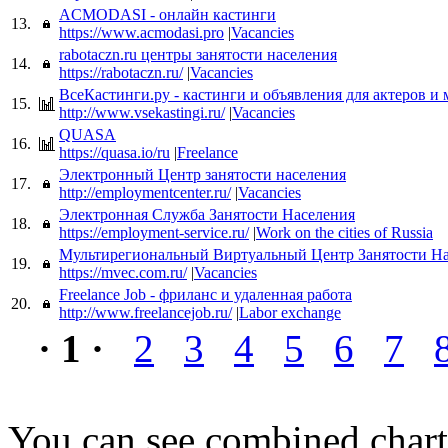
ACMODASI - онлайн кастинги
13.
https://www.acmodasi.pro
|
Vacancies
rabotaczn.ru центры занятости населения
14.
https://rabotaczn.ru/
|
Vacancies
ВсеКастинги.ру - кастинги и объявления для актеров и
15.
http://www.vsekastingi.ru/
|
Vacancies
QUASA
16.
https://quasa.io/ru
|
Freelance
Электронный Центр занятости населения
17.
http://employmentcenter.ru/
|
Vacancies
Электронная Служба Занятости Населения
18.
https://employment-service.ru/
|
Work on the cities of Russia
Мультирегиональный Виртуальный Центр Занятости Н
19.
https://mvec.com.ru/
|
Vacancies
Freelance Job - фриланс и удаленная работа
20.
http://www.freelancejob.ru/
|
Labor exchange
· 1 ·
2
3
4
5
6
7
You can see combined chart