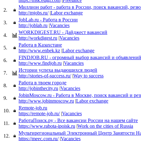
https://msk.etagi.com
|
Freelance
Миллион работ - работа в России, поиск вакансий, рез
2.
http://mjobs.ru/
|
Labor exchange
JobLab.ru - Работа в России
3.
http://joblab.ru
|
Vacancies
WORKDIGEST.RU - Дайджест вакансий
4.
http://workdigest.ru
|
Vacancies
Работа в Казахстане
5.
http://www.enbek.kz
|
Labor exchange
FINDJOB.RU - огромный выбор вакансий и объявлений 
6.
http://www.findjob.ru
|
Vacancies
Истории успеха выдающихся людей
7.
http://stories-of-success.ru/
|
Way to success
Работа в твоем городе
8.
http://jobinthecity.ru
|
Vacancies
JobinMoscow.ru - Работа в Москве, поиск вакансий и ре
9.
http://www.jobinmoscow.ru
|
Labor exchange
Remote-job.ru
10.
https://remote-job.ru/
|
Vacancies
РаботаПоиск.ру - Все вакансии России на нашем сайте
11.
https://www.rabota-ipoisk.ru
|
Work on the cities of Russia
Мультирегиональный Электронный Центр Занятости Н
12.
https://meec.com.ru/
|
Vacancies