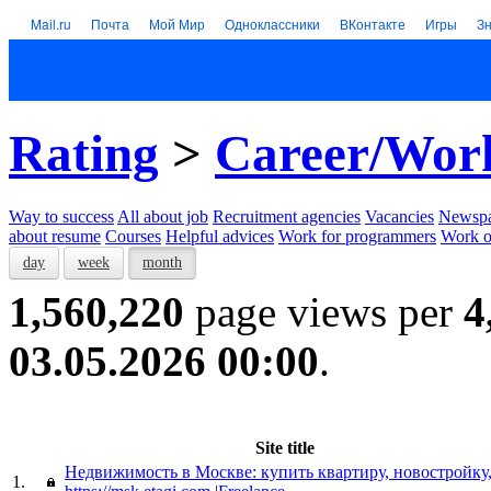
Mail.ru
Почта
Мой Мир
Одноклассники
ВКонтакте
Игры
З
Rating
>
Career/Wor
Way to success
All about job
Recruitment agencies
Vacancies
Newspa
about resume
Courses
Helpful advices
Work for programmers
Work on
day
week
month
1,560,220
page views per
4
03.05.2026 00:00
.
Site title
Недвижимость в Москве: купить квартиру, новостройку
1.