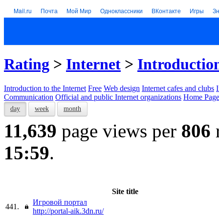
Mail.ru
Почта
Мой Мир
Одноклассники
ВКонтакте
Игры
З
Rating
>
Internet
>
Introduction
Introduction to the Internet
Free
Web design
Internet cafes and clubs
Communication
Official and public Internet organizations
Home Page
day
week
month
11,639
page views per
806
15:59
.
Site title
Игровой портал
441.
http://portal-aik.3dn.ru/