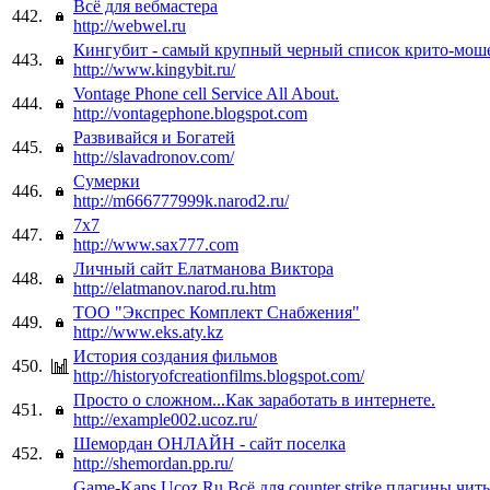
Всё для вебмастера
442.
http://webwel.ru
Кингубит - самый крупный черный список крито-мош
443.
http://www.kingybit.ru/
Vontage Phone cell Service All About.
444.
http://vontagephone.blogspot.com
Развивайся и Богатей
445.
http://slavadronov.com/
Сумерки
446.
http://m666777999k.narod2.ru/
7x7
447.
http://www.sax777.com
Личный сайт Елатманова Виктора
448.
http://elatmanov.narod.ru.htm
ТОО "Экспрес Комплект Снабжения"
449.
http://www.eks.aty.kz
История создания фильмов
450.
http://historyofcreationfilms.blogspot.com/
Просто о сложном...Как заработать в интернете.
451.
http://example002.ucoz.ru/
Шемордан ОНЛАЙН - сайт поселка
452.
http://shemordan.pp.ru/
Game-Kaps.Ucoz.Ru Всё для counter strike,плагины,чит