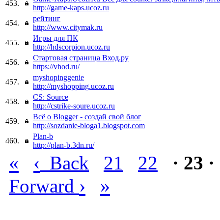
453.
http://game-kaps.ucoz.ru
рейтинг
454.
http://www.citymak.ru
Игры для ПК
455.
http://hdscorpion.ucoz.ru
Стартовая страница Вход.ру
456.
https://vhod.ru/
myshopinggenie
457.
http://myshopping.ucoz.ru
CS: Source
458.
http://cstrike-soure.ucoz.ru
Всё о Blogger - создай свой блог
459.
http://sozdanie-bloga1.blogspot.com
Plan-b
460.
http://plan-b.3dn.ru/
«
‹
Back
21
22
· 23 ·
›
»
Forward