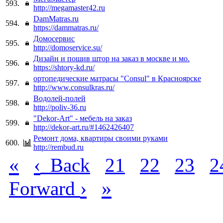
593.
http://megamaster42.ru
DamMatras.ru
594.
https://dammatras.ru/
Домосервис
595.
http://domoservice.su/
Дизайн и пошив штор на заказ в москве и мо.
596.
https://shtory-kd.ru/
ортопедические матрасы "Consul" в Красноярске
597.
http://www.consulkras.ru/
Водолей-полей
598.
http://poliv-36.ru
"Dekor-Art" - мебель на заказ
599.
http://dekor-art.ru/#1462426407
Ремонт дома, квартиры своими руками
600.
http://rembud.ru
«
‹
Back
21
22
23
2
›
»
Forward