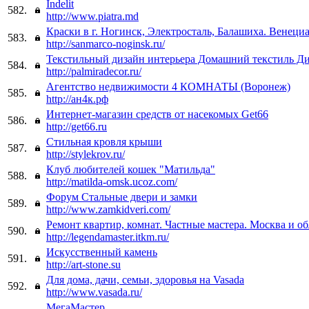
Indelit
582.
http://www.piatra.md
Краски в г. Ногинск, Электросталь, Балашиха. Венеци
583.
http://sanmarco-noginsk.ru/
Текстильный дизайн интерьера Домашний текстиль Ди
584.
http://palmiradecor.ru/
Агентство недвижимости 4 КОМНАТЫ (Воронеж)
585.
http://ан4к.рф
Интернет-магазин средств от насекомых Get66
586.
http://get66.ru
Стильная кровля крыши
587.
http://stylekrov.ru/
Клуб любителей кошек "Матильда"
588.
http://matilda-omsk.ucoz.com/
Форум Стальные двери и замки
589.
http://www.zamkidveri.com/
Ремонт квартир, комнат. Частные мастера. Москва и об
590.
http://legendamaster.itkm.ru/
Искусственный камень
591.
http://art-stone.su
Для дома, дачи, семьи, здоровья на Vasada
592.
http://www.vasada.ru/
МегаМастер