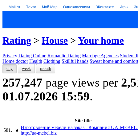
Mail.ru
Почта
Мой Мир
Одноклассники
ВКонтакте
Игры
З
Rating
>
House
>
Your home
Privacy
Dating Online
Romantic Dating
Marriage Agencies
Student l
Home doctor
Health
Clothing
Skillful hands
Sweat home and comfor
day
week
month
257,247
page views per
2,5
01.07.2026 15:59
.
Site title
Изготовление мебели на заказ - Компания UA-MEBEL 
581.
http://ua-mebel.biz