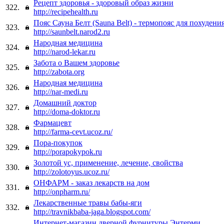
Рецепт здоровья - здоровый образ жизни
322.
http://recipehealth.ru
Пояс Сауна Белт (Sauna Belt) - термопояс для похудени
323.
http://saunbelt.narod2.ru
Народная медицина
324.
http://narod-lekar.ru
Забота о Вашем здоровье
325.
http://zabota.org
Народная медицина
326.
http://nar-medi.ru
Домашний доктор
327.
http://doma-doktor.ru
Фармацевт
328.
http://farma-cevt.ucoz.ru/
Пора-покупок
329.
http://porapokypok.ru
Золотой ус, применение, лечение, свойства
330.
http://zolotoyus.ucoz.ru/
ОНФАРМ - заказ лекарств на дом
331.
http://onpharm.ru/
Лекарственные травы бабы-яги
332.
http://travnikbaba-jaga.blogspot.com/
Интернет-магазин дверной фурнитуры Энтерми