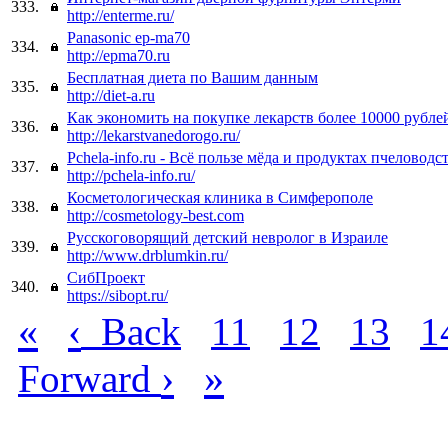
333.
http://enterme.ru/
Panasonic ep-ma70
334.
http://epma70.ru
Бесплатная диета по Вашим данным
335.
http://diet-a.ru
Как экономить на покупке лекарств более 10000 рублей
336.
http://lekarstvanedorogo.ru/
Pchela-info.ru - Всё пользе мёда и продуктах пчеловодст
337.
http://pchela-info.ru/
Косметологическая клиника в Симферополе
338.
http://cosmetology-best.com
Русскоговорящий детский невролог в Израиле
339.
http://www.drblumkin.ru/
СибПроект
340.
https://sibopt.ru/
«
‹
Back
11
12
13
1
›
»
Forward