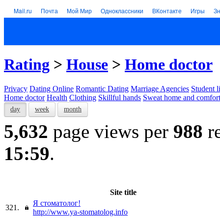
Mail.ru
Почта
Мой Мир
Одноклассники
ВКонтакте
Игры
З
Rating
>
House
>
Home doctor
Privacy
Dating Online
Romantic Dating
Marriage Agencies
Student l
Home doctor
Health
Clothing
Skillful hands
Sweat home and comfor
day
week
month
5,632
page views per
988
re
15:59
.
Site title
Я стоматолог!
321.
http://www.ya-stomatolog.info