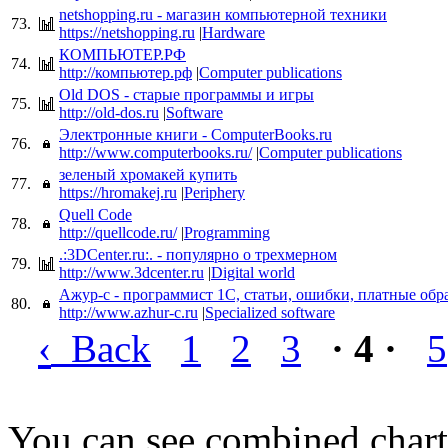
netshopping.ru - магазин компьютерной техники
73.
https://netshopping.ru
|
Hardware
КОМПЬЮТЕР.РФ
74.
http://компьютер.рф
|
Computer publications
Old DOS - старые программы и игры
75.
http://old-dos.ru
|
Software
Электронные книги - ComputerBooks.ru
76.
http://www.computerbooks.ru/
|
Computer publications
зеленый хромакей купить
77.
https://hromakej.ru
|
Periphery
Quell Code
78.
http://quellcode.ru/
|
Programming
.:3DCenter.ru:. - популярно о трехмерном
79.
http://www.3dcenter.ru
|
Digital world
Ажур-с - программист 1С, статьи, ошибки, платные обр
80.
http://www.azhur-c.ru
|
Specialized software
‹
Back
1
2
3
· 4 ·
5
You can see combined chart