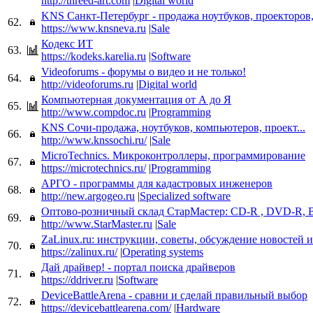
http://threed-art.com
|
Digital world
KNS Санкт-Петербург - продажа ноутбуков, проекторов
62.
https://www.knsneva.ru
|
Sale
Кодекс ИТ
63.
https://kodeks.karelia.ru
|
Software
Videoforums - форумы о видео и не только!
64.
http://videoforums.ru
|
Digital world
Компьютерная документация от А до Я
65.
http://www.compdoc.ru
|
Programming
KNS Сочи-продажа, ноутбуков, компьютеров, проект...
66.
http://www.knssochi.ru/
|
Sale
MicroTechnics. Микроконтроллеры, программирование
67.
https://microtechnics.ru/
|
Programming
АРГО - программы для кадастровых инженеров
68.
http://new.argogeo.ru
|
Specialized software
Оптово-розничный склад СтарМастер: CD-R , DVD-R, 
69.
http://www.StarMaster.ru
|
Sale
ZaLinux.ru: инструкции, советы, обсуждение новостей 
70.
https://zalinux.ru/
|
Operating systems
Дай драйвер! - портал поиска драйверов
71.
https://ddriver.ru
|
Software
DeviceBattleArena - сравни и сделай правильный выбор
72.
https://devicebattlearena.com/
|
Hardware