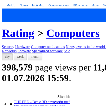
Mail.ru
Почта
Мой Мир
Одноклассники
ВКонтакте
Игры
З
Rating
>
Computers
Security
Hardware
Computer publications
News, events in the world
Networks
Software
Specialized software
Sale
day
week
month
398,579
page views per
11,
01.07.2026 15:59
.
Site title
THREED - Всё о 3D автомобилях!
61.