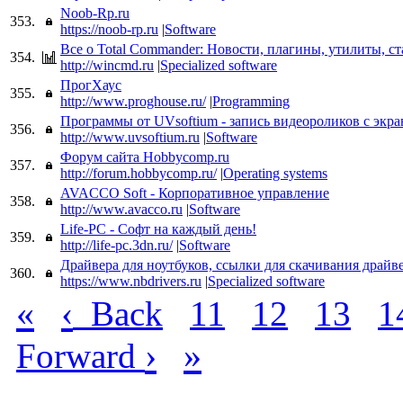
Noob-Rp.ru
353.
https://noob-rp.ru
|
Software
Все о Total Commander: Новости, плагины, утилиты, ст
354.
http://wincmd.ru
|
Specialized software
ПрогХаус
355.
http://www.proghouse.ru/
|
Programming
Программы от UVsoftium - запись видеороликов с экра
356.
http://www.uvsoftium.ru
|
Software
Форум сайта Hobbycomp.ru
357.
http://forum.hobbycomp.ru/
|
Operating systems
AVACCO Soft - Корпоративное управление
358.
http://www.avacco.ru
|
Software
Life-PC - Софт на каждый день!
359.
http://life-pc.3dn.ru/
|
Software
Драйвера для ноутбуков, ccылки для скачивания драйв
360.
https://www.nbdrivers.ru
|
Specialized software
«
‹
Back
11
12
13
1
›
»
Forward