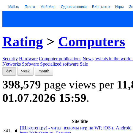
Mail.ru
Почта
Мой Мир
Одноклассники
ВКонтакте
Игры
З
Rating
>
Computers
Security
Hardware
Computer publications
News, events in the world
Networks
Software
Specialized software
Sale
day
week
month
398,579
page views per
11,
01.07.2026 15:59
.
Site title
[Шляхтен.ру] - читы, взломы игр на WP, iOS и Android
341.