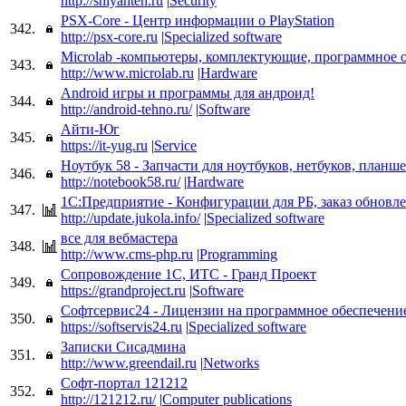
http://shlyahten.ru
|
Security
PSX-Core - Центр информации о PlayStation
342.
http://psx-core.ru
|
Specialized software
Microlab -компьютеры, комплектующие, программное 
343.
http://www.microlab.ru
|
Hardware
Android игры и программы для андроид!
344.
http://android-tehno.ru/
|
Software
Айти-Юг
345.
https://it-yug.ru
|
Service
Ноутбук 58 - Запчасти для ноутбуков, нетбуков, планш
346.
http://notebook58.ru/
|
Hardware
1С:Предприятие - Конфигурации для РБ, заказ обновл
347.
http://update.jukola.info/
|
Specialized software
все для вебмастера
348.
http://www.cms-php.ru
|
Programming
Сопровождение 1С, ИТС - Гранд Проект
349.
https://grandproject.ru
|
Software
Софтсервис24 - Лицензии на программное обеспечени
350.
https://softservis24.ru
|
Specialized software
Записки Сисадмина
351.
http://www.greendail.ru
|
Networks
Софт-портал 121212
352.
http://121212.ru/
|
Computer publications