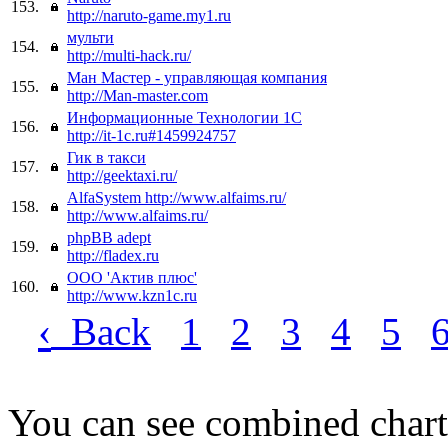
153.
http://naruto-game.my1.ru
мульти
154.
http://multi-hack.ru/
Ман Мастер - управляющая компания
155.
http://Man-master.com
Информационные Технологии 1С
156.
http://it-1c.ru#1459924757
Гик в такси
157.
http://geektaxi.ru/
AlfaSystem http://www.alfaims.ru/
158.
http://www.alfaims.ru/
phpBB adept
159.
http://fladex.ru
ООО 'Актив плюс'
160.
http://www.kzn1c.ru
‹
Back
1
2
3
4
5
You can see combined chart