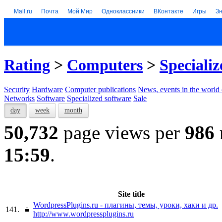
Mail.ru
Почта
Мой Мир
Одноклассники
ВКонтакте
Игры
З
Rating
>
Computers
>
Specializ
Security
Hardware
Computer publications
News, events in the world
Networks
Software
Specialized software
Sale
day
week
month
50,732
page views per
986
15:59
.
Site title
WordpressPlugins.ru - плагины, темы, уроки, хаки и др.
141.
http://www.wordpressplugins.ru