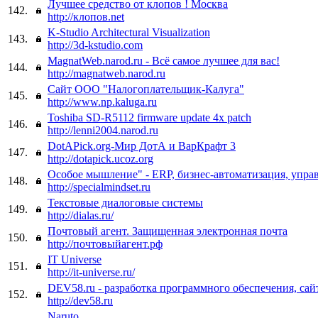
Лучшее средство от клопов ! Москва
142.
http://клопов.net
K-Studio Architectural Visualization
143.
http://3d-kstudio.com
МagnatWeb.narod.ru - Всё самое лучшее для вас!
144.
http://magnatweb.narod.ru
Сайт ООО "Налогоплательщик-Калуга"
145.
http://www.np.kaluga.ru
Toshiba SD-R5112 firmware update 4x patch
146.
http://lenni2004.narod.ru
DotAPick.org-Мир ДотА и ВарКрафт 3
147.
http://dotapick.ucoz.org
Особое мышление" - ERP, бизнес-автоматизация, упра
148.
http://specialmindset.ru
Текстовые диалоговые системы
149.
http://dialas.ru/
Почтовый агент. Защищенная электронная почта
150.
http://почтовыйагент.рф
IT Universe
151.
http://it-universe.ru/
DEV58.ru - разработка программного обеспечения, сай
152.
http://dev58.ru
Naruto