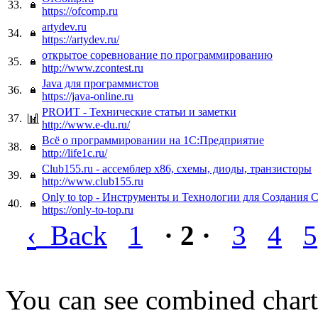
33.
https://ofcomp.ru
artydev.ru
34.
https://artydev.ru/
открытое соревнование по программированию
35.
http://www.zcontest.ru
Java для программистов
36.
https://java-online.ru
PROИТ - Технические статьи и заметки
37.
http://www.e-du.ru/
Всё о программировании на 1С:Предприятие
38.
http://life1c.ru/
Club155.ru - ассемблер x86, схемы, диоды, транзисторы
39.
http://www.club155.ru
Only to top - Инструменты и Технологии для Создания 
40.
https://only-to-top.ru
‹
Back
1
· 2 ·
3
4
5
You can see combined chart