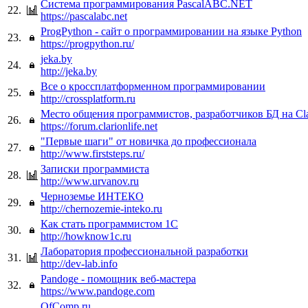
Система программирования PascalABC.NET
22.
https://pascalabc.net
ProgPython - сайт о программировании на языке Python
23.
https://progpython.ru/
jeka.by
24.
http://jeka.by
Все о кроссплатформенном программировании
25.
http://crossplatform.ru
Место общения программистов, разработчиков БД на Cla
26.
https://forum.clarionlife.net
"Первые шаги" от новичка до профеcсионала
27.
http://www.firststeps.ru/
Записки программиста
28.
http://www.urvanov.ru
Черноземье ИНТЕКО
29.
http://chernozemie-inteko.ru
Как стать программистом 1С
30.
http://howknow1c.ru
Лаборатория профессиональной разработки
31.
http://dev-lab.info
Pandoge - помощник веб-мастера
32.
https://www.pandoge.com
OfComp.ru