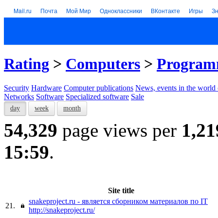
Mail.ru
Почта
Мой Мир
Одноклассники
ВКонтакте
Игры
З
Rating
>
Computers
>
Program
Security
Hardware
Computer publications
News, events in the world
Networks
Software
Specialized software
Sale
day
week
month
54,329
page views per
1,21
15:59
.
Site title
snakeproject.ru - является сборником материалов по IT
21.
http://snakeproject.ru/