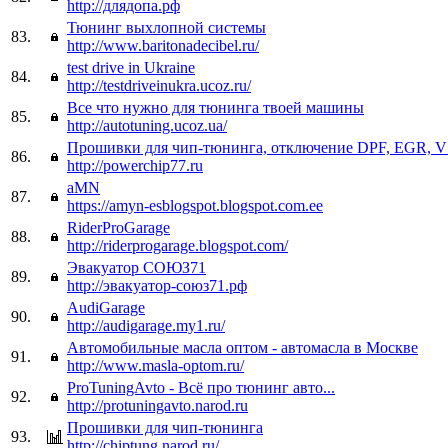
http://длядопа.рф
Тюнинг выхлопной системы
83.
http://www.baritonadecibel.ru/
test drive in Ukraine
84.
http://testdriveinukra.ucoz.ru/
Все что нужно для тюнинга твоей машины
85.
http://autotuning.ucoz.ua/
Прошивки для чип-тюнинга, отключение DPF, EGR, 
86.
http://powerchip77.ru
aMN
87.
https://amyn-esblogspot.blogspot.com.ee
RiderProGarage
88.
http://riderprogarage.blogspot.com/
Эвакуатор СОЮЗ71
89.
http://эвакуатор-союз71.рф
AudiGarage
90.
http://audigarage.my1.ru/
Автомобильные масла оптом - автомасла в Москве
91.
http://www.masla-optom.ru/
ProTuningAvto - Всё про тюнинг авто...
92.
http://protuningavto.narod.ru
Прошивки для чип-тюнинга
93.
http://chiptung.narod.ru/