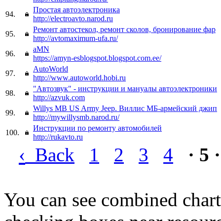
Простая автоэлектроника
94.
http://electroavto.narod.ru
Ремонт автостекол, ремонт сколов, бронирование фар
95.
http://avtomaximum-ufa.ru/
aMN
96.
https://amyn-esblogspot.blogspot.com.ee/
AutoWorld
97.
http://www.autoworld.hobi.ru
"Автозвук" - инструкции и мануалы автоэлектроники
98.
http://azvuk.com
Willys MB US Army Jeep. Виллис МБ-армейский джип
99.
http://mywillysmb.narod.ru/
Инструкции по ремонту автомобилей
100.
http://rukavto.ru
‹
Back
1
2
3
4
· 5 ·
You can see combined chart