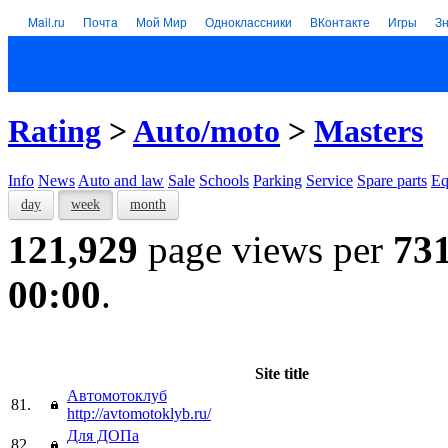
Mail.ru
Почта
Мой Мир
Одноклассники
ВКонтакте
Игры
З
Rating
>
Auto/moto
>
Masters
Info
News
Auto and law
Sale
Schools
Parking
Service
Spare parts
Eq
day
week
month
121,929
page views per
73
00:00
.
Site title
Автомотоклуб
81.
http://avtomotoklyb.ru/
Для ДОПа
82.