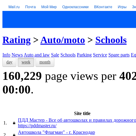
Mail.ru
Почта
Мой Мир
Одноклассники
ВКонтакте
Игры
З
Rating
>
Auto/moto
>
Schools
Info
News
Auto and law
Sale
Schools
Parking
Service
Spare parts
Eq
day
week
month
160,229
page views per
40
00:00
.
Site title
ПДД Мастер - Все об автошколах и правилах дорожног
1.
https://pddmaster.ru/
Автошкола "Флагман" - г. Краснодар
2.