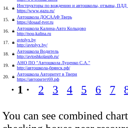
Инструкторы по вождению и автошколы, отзывы, ПДД 
14.
https://www.gazu.ru/
Автошкола ДОСААФ Тверь
15.
https://dosaaf-tver.ru
Автошкола Калина-Авто Кольцово
16.
http://nou-kalina.ru
avtolyx.by
17.
http://avtolyx.by/
Автошкола Водитель
18.
http://avtoshkolaspb.ru/
АНО ПО "Автошкола Луценко С.А."
19.
http://автошкола-брянск.рф/
Автошкола Авторитет в Твери
20.
https://авторитет69.рф
· 1 ·
2
3
4
5
6
7
You can see combined chart