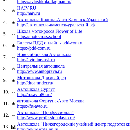
https://avtoshkola-flagman.ru/
HAIV.RU
3.
http://haiv.ru
Автошкола Калина-Авто Каменск-Уральский
4.
http://автошкола-каменск-уральский.рф
Школа мотокросса Flower of Life
5.
https://motocross.school
Билеты ПДД онлайн - pdd-com.ru
6.
https://pdd-com.ru
Новосибирская Автошкола
7.
http://avtoline-nsk.ru
Центральная автошкола
8.
http://www.autoprava.ru
Мотошкола Дримрайдер
9.
http://dreamrider.ru/
Автошкола Сургут
10.
http://rosavto86.ru/
автошкола Фортуна-Авто Москва
11.
https://frt-avto.ru
Автошкола "Профессионал"
12.
http://www.professionalavto.ru/
Автошкола "Нижегородский учебный центр подготовки
13.
http://www.ezda-nn.ru