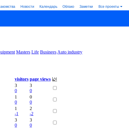
накомства
Новости
Календарь
Облако
Заметки
Все проекты
uipment
Masters
Life
Businees
Auto industry
visitors
page views
3
3
0
0
1
0
0
0
1
2
-1
-2
3
3
0
0