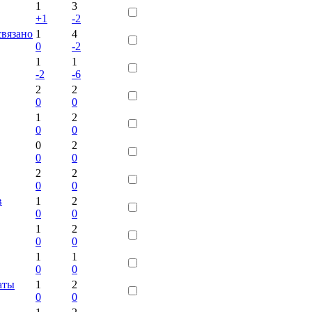
1
3
+1
-2
связано
1
4
0
-2
1
1
-2
-6
2
2
0
0
1
2
0
0
0
2
0
0
2
2
0
0
в
1
2
0
0
1
2
0
0
1
1
0
0
маты
1
2
0
0