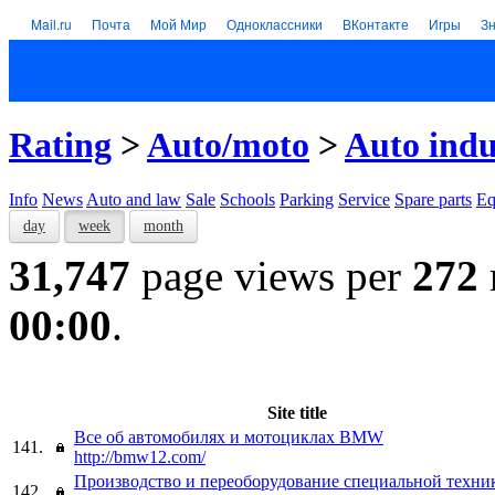
Mail.ru
Почта
Мой Мир
Одноклассники
ВКонтакте
Игры
З
Rating
>
Auto/moto
>
Auto indu
Info
News
Auto and law
Sale
Schools
Parking
Service
Spare parts
Eq
day
week
month
31,747
page views per
272
00:00
.
Site title
Все об автомобилях и мотоциклах BMW
141.
http://bmw12.com/
Производство и переоборудование специальной техни
142.