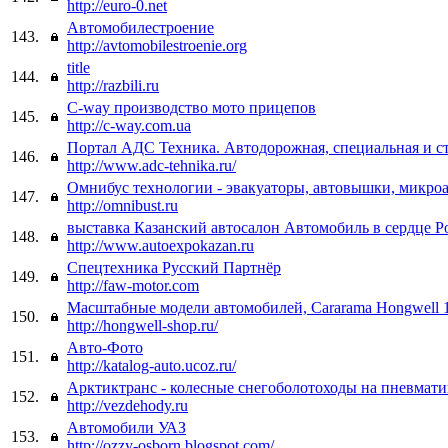
http://euro-0.net
Автомобилестроение
143.
http://avtomobilestroenie.org
title
144.
http://razbili.ru
C-way производство мото прицепов
145.
http://c-way.com.ua
Портал АДС Техника. Автодорожная, специальная и с
146.
http://www.adc-tehnika.ru/
Омнибус технологии - эвакуаторы, автовышки, микро
147.
http://omnibust.ru
выставка Казанский автосалон Автомобиль в сердце Р
148.
http://www.autoexpokazan.ru
Спецтехника Русский Партнёр
149.
http://faw-motor.com
Масштабные модели автомобилей, Cararama Hongwell 
150.
http://hongwell-shop.ru/
Авто-Фото
151.
http://katalog-auto.ucoz.ru/
Арктиктранс - колесные снегоболотоходы на пневмати
152.
http://vezdehody.ru
Автомобили УАЗ
153.
http://ozzy-osborn.blogspot.com/