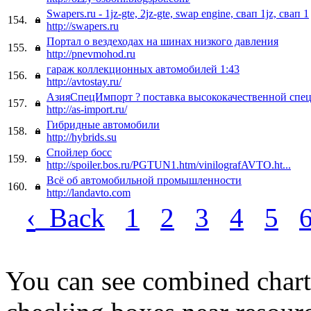
Swapers.ru - 1jz-gte, 2jz-gte, swap engine, свап 1jz, свап 1
154.
http://swapers.ru
Портал о вездеходах на шинах низкого давления
155.
http://pnevmohod.ru
гараж коллекционных автомобилей 1:43
156.
http://avtostay.ru/
АзияСпецИмпорт ? поставка высококачественной спец
157.
http://as-import.ru/
Гибридные автомобили
158.
http://hybrids.su
Cпойлер босс
159.
http://spoiler.bos.ru/PGTUN1.htm/vinilografAVTO.ht...
Всё об автомобильной промышленности
160.
http://landavto.com
‹
Back
1
2
3
4
5
You can see combined chart